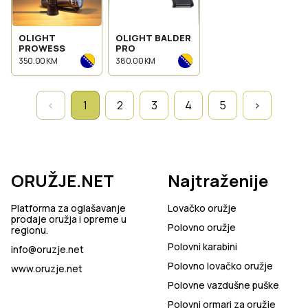
OLIGHT
OLIGHT BALDER
PROWESS
PRO
350.00 KM
380.00 KM
‹
1
2
3
4
5
›
ORUŽJE.NET
Najtraženije
Platforma za oglašavanje
Lovačko oružje
prodaje oružja i opreme u
Polovno oružje
regionu.
Polovni karabini
info@oruzje.net
Polovno lovačko oružje
www.oruzje.net
Polovne vazdušne puške
Polovni ormari za oružje