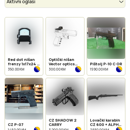
Aktivni oglasi
Red dot nišan
Optički nišan
frenzy 1x17x24 3
Vector optics
Pištolj P-10 C OR
moa
1x16x21
350.00 KM
300.00 KM
1 590.00 KM
CZ SHADOW 2
Lovački karabin
CZ P-07
CARRY
CZ 600 + ALPHA
cal. 308 WIN
1 450.00 KM
3 200.00 KM
2 550.00 KM