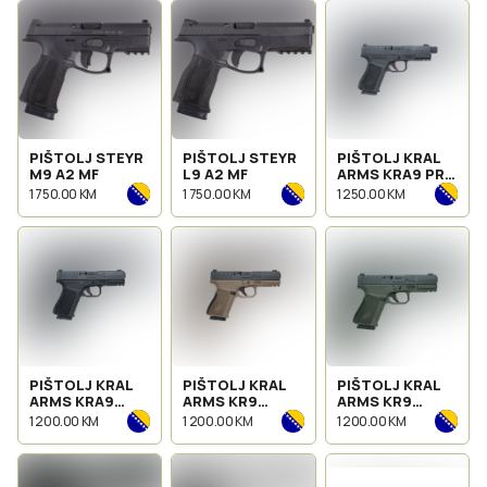
PIŠTOLJ STEYR
PIŠTOLJ STEYR
PIŠTOLJ KRAL
M9 A2 MF
L9 A2 MF
ARMS KRA9 PRO
BLACK
1 750.00 KM
1 750.00 KM
1 250.00 KM
PIŠTOLJ KRAL
PIŠTOLJ KRAL
PIŠTOLJ KRAL
ARMS KRA9
ARMS KR9
ARMS KR9
BLACK
DESERT
GREEN
1 200.00 KM
1 200.00 KM
1 200.00 KM