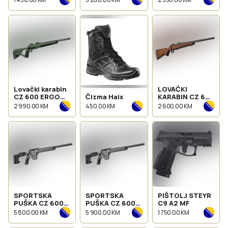
Lovački karabin
LOVAČKI
CZ 600 ERGO
Čizma Haix
KARABIN CZ 600
cal. 30-06 SPRG
AMERICAN CAL.
2 990.00 KM
450.00 KM
2 600.00 KM
223 REM
SPORTSKA
SPORTSKA
PIŠTOLJ STEYR
PUŠKA CZ 600
PUŠKA CZ 600
C9 A2 MF
MDT GREY CAL.
MDT GREY CAL.
5 800.00 KM
5 900.00 KM
1 750.00 KM
6,5
308 WIN
CREEDMOOR