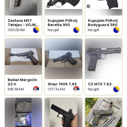
Zastava M57
Kupujem Pištolj
Kupujem Pištolj
Tetejac - VOJNI
Beretta 950
Bodyguard 380
NOV
1 100.00 KM
Na upit
Na upit
Baikal Margolin
22 lr
Steyr 1908 7,65
CZ M70 7,62
685.58 KM
1 077.34 KM
Na upit