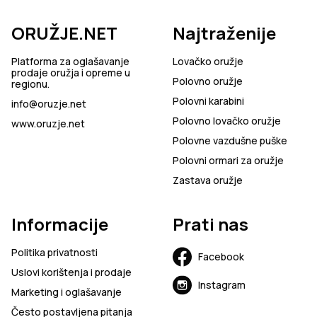
ORUŽJE.NET
Najtraženije
Platforma za oglašavanje
Lovačko oružje
prodaje oružja i opreme u
Polovno oružje
regionu.
Polovni karabini
info@oruzje.net
Polovno lovačko oružje
www.oruzje.net
Polovne vazdušne puške
Polovni ormari za oružje
Zastava oružje
Informacije
Prati nas
Politika privatnosti
Facebook
Uslovi korištenja i prodaje
Instagram
Marketing i oglašavanje
Često postavljena pitanja