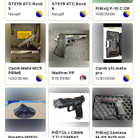
STEYR ATC Rock
STEYR ATC Rock
5
6
Pištolj P-10 C OR
Na upit
Na upit
1 590.00 KM
Canik Mete MC9
Canik sfx mete
PRIME
Walther PP
pro
1 450.00 KM
878.99 KM
1 430.00 KM
PIŠTOLJ CANIK
Pištolj Zastava
Beretta M1934
TTI COMBAT
M-99 9x19 mm