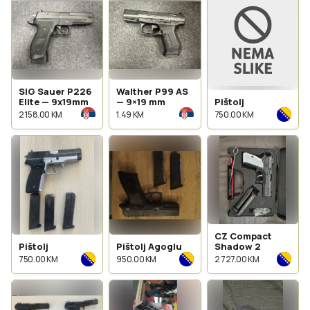
SIG Sauer P226
Walther P99 AS
Elite — 9x19mm
— 9×19 mm
Pištolj
2 158.00 KM
1.49 KM
750.00 KM
CZ Compact
Pištolj
Pištolj Agoglu
Shadow 2
750.00 KM
950.00 KM
2 727.00 KM