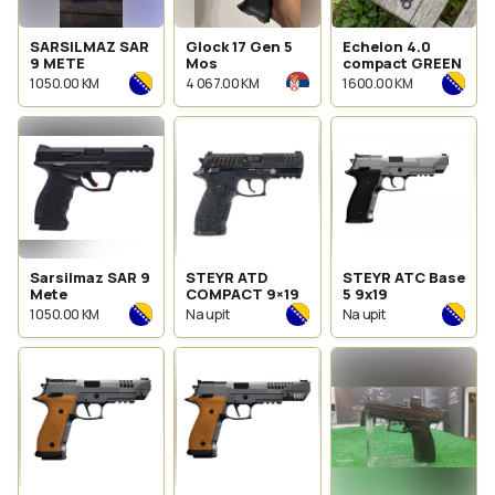
SARSILMAZ SAR
Glock 17 Gen 5
Echelon 4.0
9 METE
Mos
compact GREEN
1 050.00 KM
4 067.00 KM
1 600.00 KM
Sarsilmaz SAR 9
STEYR ATD
STEYR ATC Base
Mete
COMPACT 9×19
5 9x19
1 050.00 KM
Na upit
Na upit