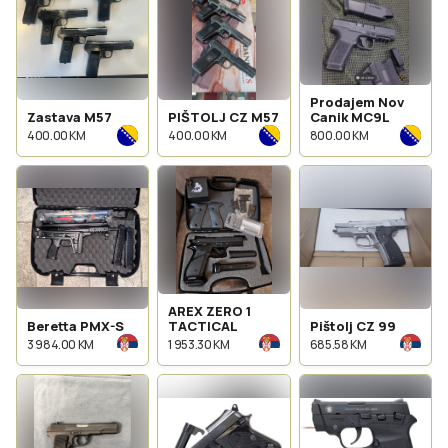
Prodajem Nov
Zastava M57
PIŠTOLJ CZ M57
Canik MC9L
400.00 KM
400.00 KM
800.00 KM
AREX ZERO 1
Beretta PMX-S
TACTICAL
Pištolj CZ 99
3 984.00 KM
1 953.30 KM
685.58 KM