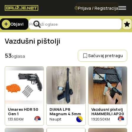
Prijava / Registracija
Objavi
Vazdušni pištolji
53
Sačuvaj pretragu
oglasa
Umarex HDR 50
DIANA LP8
Vazdusni pistolj
Gen 1
Magnum 4.5mm
HAMMERLI AP20
133.60 KM
Na upit
1 920.50 KM