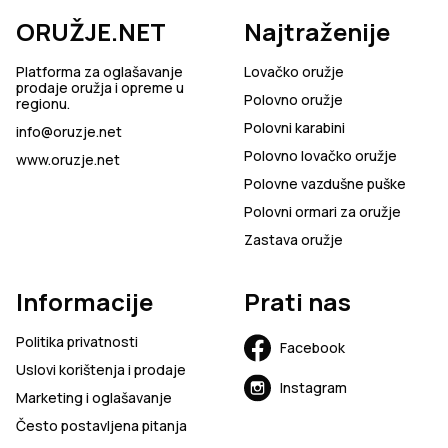
ORUŽJE.NET
Najtraženije
Platforma za oglašavanje
Lovačko oružje
prodaje oružja i opreme u
Polovno oružje
regionu.
Polovni karabini
info@oruzje.net
Polovno lovačko oružje
www.oruzje.net
Polovne vazdušne puške
Polovni ormari za oružje
Zastava oružje
Informacije
Prati nas
Politika privatnosti
Facebook
Uslovi korištenja i prodaje
Instagram
Marketing i oglašavanje
Često postavljena pitanja