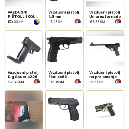
VAZDUŠNI
Vazdusni pistolj
Vazdusni pistolj
PIŠTOLJ EKOL
4.5mm
Umarex tornado
FOWLER
130.00 KM
115.23 KM
166.83 KM
Vazdusni pistolj
Vazdusni pistolj
Vazdusni pistolj
Sig Sauer p226
Ekol es66
na prelamanje
367.40 KM
192.05 KM
115.23 KM