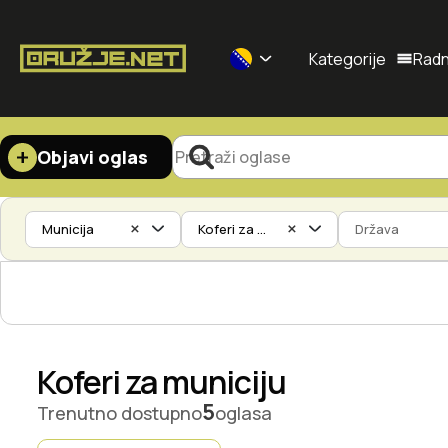
Kategorije
Radn
Selected currency: BAM
Objavi
oglas
×
×
Municija
Koferi za municiju
Država
Koferi za municiju
5
Trenutno dostupno
oglasa