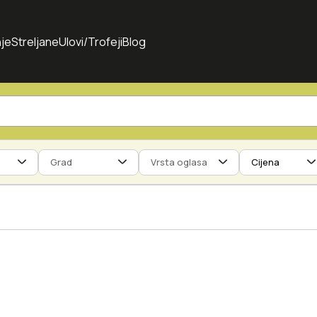
je
Streljane
Ulovi/Trofeji
Blog
Grad
Vrsta oglasa
Cijena