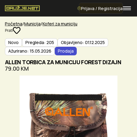
Prijava / Registracija
Početna
Municija
Koferi za municiju
Prati
Novo
Pregleda: 205
Objavljeno: 01.12.2025
Ažurirano: 15.05.2026
Prodaja
ALLEN TORBICA ZA MUNICIJU FOREST DIZAJN
79.00 KM