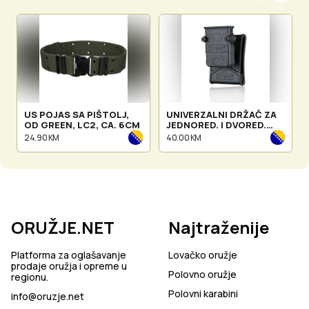
US POJAS SA PIŠTOLJ,
UNIVERZALNI DRŽAČ ZA
OD GREEN, LC2, CA. 6CM
JEDNORED. I DVORED.
SPREMNIK WITH BELT
24.90 KM
40.00 KM
LOOP
ORUŽJE.NET
Najtraženije
Platforma za oglašavanje
Lovačko oružje
prodaje oružja i opreme u
Polovno oružje
regionu.
Polovni karabini
info@oruzje.net