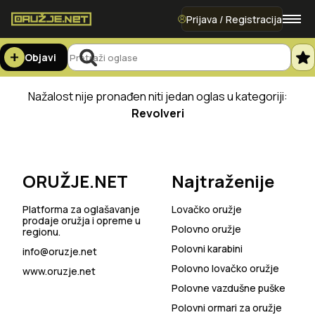
Prijava / Registracija
Objavi
Nažalost nije pronađen niti jedan oglas u kategoriji:
Revolveri
ORUŽJE.NET
Najtraženije
Platforma za oglašavanje
Lovačko oružje
prodaje oružja i opreme u
Polovno oružje
regionu.
Polovni karabini
info@oruzje.net
Polovno lovačko oružje
www.oruzje.net
Polovne vazdušne puške
Polovni ormari za oružje