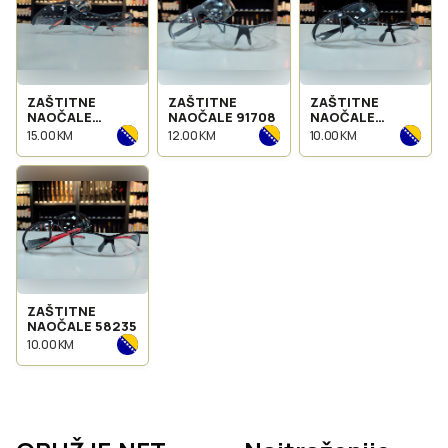
ZAŠTITNE
ZAŠTITNE
ZAŠTITNE
NAOČALE
NAOČALE 91708
NAOČALE
92285
58242
15.00 KM
12.00 KM
10.00 KM
ZAŠTITNE
NAOČALE 58235
10.00 KM