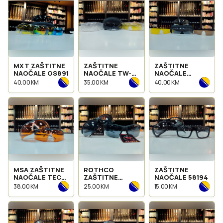
MXT ZAŠTITNE
ZAŠTITNE
ZAŠTITNE
NAOČALE GS891
NAOČALE TW-
NAOČALE
TGEC1
MXTGC2
40.00 KM
35.00 KM
40.00 KM
MSA ZAŠTITNE
ROTHCO
ZAŠTITNE
NAOČALE TEC
ZAŠTITNE
NAOČALE 58194
TOR - ORANGE
NAOČALE AR-7
38.00 KM
25.00 KM
15.00 KM
SPORT 4353