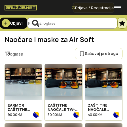
Prijava / Registracija
Objavi
Naočare i maske za Air Soft
13
Sačuvaj pretragu
oglasa
EARMOR
ZAŠTITNE
ZAŠTITNE
ZAŠTITNE
NAOČALE TW-
NAOČALE
NAOČALE S01-
TGC6
MXTGX7
90.00 KM
50.00 KM
40.00 KM
COM