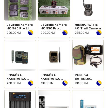
Lovacka Kamera
Lovacka Kamera
HIKMICRO T16
HC 940 Pro Li
HC 950 Pro Li
4G Trail Camera
220.00 KM
220.00 KM
295.00 KM
LOVAČKA
LOVAČKA
PUNJIVA
KAMERA ICU
KAMERA ICU
BATERIJA
CLOM CAM 6
CLOM EASY
VANJSKA
488.00 KM
310.00 KM
178.00 KM
CAM
LOVACKE
KAMERE ICU
CLOM POWER
PACK