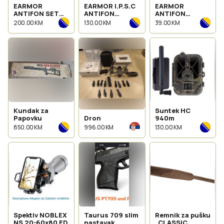
EARMOR
EARMOR I.P.S.C
EARMOR
ANTIFON SET
ANTIFON
ANTIFON
M300T & G01 -
M300X-BK
M300L-BK
200.00 KM
130.00 KM
39.00 KM
BK
Kundak za
Suntek HC
Papovku
Dron
940m
850.00 KM
996.00 KM
130.00 KM
Spektiv NOBLEX
Taurus 709 slim
Remnik za pušku
NS 20-60x80 ED
nastavak
„CLASSIC