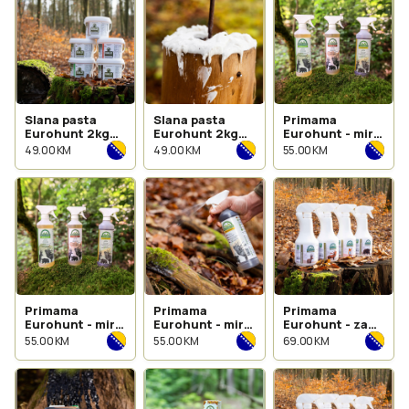
Slana pasta
Slana pasta
Primama
Eurohunt 2kg
Eurohunt 2kg
Eurohunt - miris
sa okusom dima
od anisa
jabuke 500ml
49.00 KM
49.00 KM
55.00 KM
Primama
Primama
Primama
Eurohunt - miris
Eurohunt - miris
Eurohunt - za
žira 500ml
kukuruza 500ml
divlju svinju
55.00 KM
55.00 KM
69.00 KM
500ml