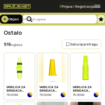
Prijava / Registracija
Objavi
Ostalo
916
Sačuvaj pretragu
oglasa
VABILICA ZA
VABILICA ZA
VABILICA ZA
SRNDACA
SRNDACA
SRNDACA
CLAUSEEN
CLAUSEN
CLAUSEN
78.00 KM
78.00 KM
78.00 KM
ROEDEERCALL
ROEDEERCALL
ROEDEERCALL
PRO
CONTACT 2
CONTACT