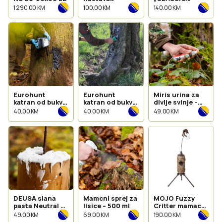
LODEN“
1 290.00 KM
100.00 KM
140.00 KM
Eurohunt
Eurohunt
Miris urina za
katran od bukve
katran od bukve
divlje svinje –
– kanta 3 kg
500 g sa četkom
sprej 100 ml
40.00 KM
40.00 KM
49.00 KM
DEUSA slana
Mamcni sprej za
MOJO Fuzzy
pasta Neutral –
lisice – 500 ml
Critter mamac
kanta 2000 g
za predatore
49.00 KM
69.00 KM
190.00 KM