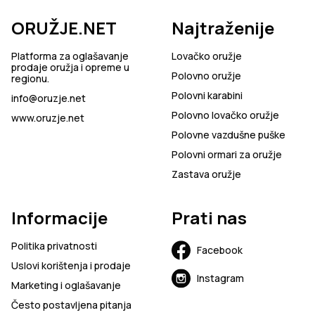
ORUŽJE.NET
Najtraženije
Platforma za oglašavanje
Lovačko oružje
prodaje oružja i opreme u
Polovno oružje
regionu.
Polovni karabini
info@oruzje.net
Polovno lovačko oružje
www.oruzje.net
Polovne vazdušne puške
Polovni ormari za oružje
Zastava oružje
Informacije
Prati nas
Politika privatnosti
Facebook
Uslovi korištenja i prodaje
Instagram
Marketing i oglašavanje
Često postavljena pitanja