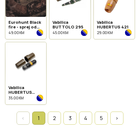
Eurohunt Black
Vabilica
Vabilica
fire - sprej od
BUTTOLO 295
HUBERTUS 421
tartufa 100ml
49.00 KM
45.00 KM
29.00 KM
Vabilica
HUBERTUS
srndać 304
35.00 KM
‹
1
2
3
4
5
›