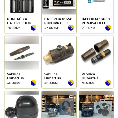
PUNJAČ ZA
BATERIJA 18650
BATERIJA 18650
BATERIJE-ICU
PUNJIVA CELL
PUNJIVA CELL
CLOM SMART
POWER BLACK
POWER BLUE
78.00 KM
48.00 KM
20.00 KM
CHARGER
ICU CLOM
ICU CLOM
LOVACKA
LOVAČKA
LOVAČKA
KAMERA
KAMERA
KAMERA
Vabilica
Vabilica
Vabilica
Hubertus
Hubertus
Hubertus
Buttolo
303(Srndać)
304(Srndać)
40.00 KM
32.00 KM
30.50 KM
295(Srndać)