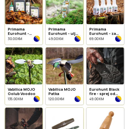
Primama
Primama
Primama
Eurohunt -
Eurohunt - ulje
Eurohunt - za
bukov katran
anisa 100ml
srneću divljač
30.00 KM
49.00 KM
69.00 KM
500ml
500ml
Vabilica MOJO
Vabilica MOJO
Eurohunt Black
Golub Voodoo
Patka
fire - sprej od
anisa 100ml
135.00 KM
120.00 KM
49.00 KM