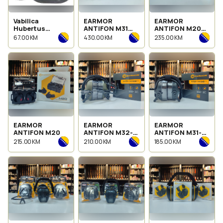
Vabilica
EARMOR
EARMOR
Hubertus
ANTIFON M31
ANTIFON M20T
Buttolo
MARK4-FG
PRO
67.00 KM
430.00 KM
235.00 KM
290(Srndać)
EARMOR
EARMOR
EARMOR
ANTIFON M20
ANTIFON M32-
ANTIFON M31-
FG-BK PLUS
BK-FG-TN-PK
215.00 KM
210.00 KM
185.00 KM