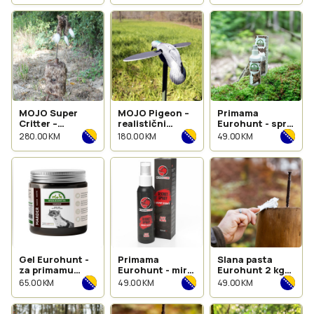
MOJO Super
MOJO Pigeon –
Primama
Critter –
realistični
Eurohunt - sprej
napredni
mamac za
od tartufa
280.00 KM
180.00 KM
49.00 KM
mamac za
golubove
predatore
Gel Eurohunt -
Primama
Slana pasta
za primamu
Eurohunt - miris
Eurohunt 2 kg
kuna 250ml
urina za srneću
sa tartufima
65.00 KM
49.00 KM
49.00 KM
divljač