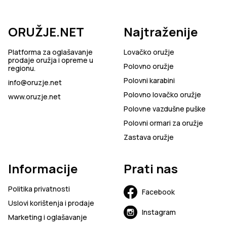
ORUŽJE.NET
Najtraženije
Platforma za oglašavanje
Lovačko oružje
prodaje oružja i opreme u
Polovno oružje
regionu.
Polovni karabini
info@oruzje.net
Polovno lovačko oružje
www.oruzje.net
Polovne vazdušne puške
Polovni ormari za oružje
Zastava oružje
Informacije
Prati nas
Politika privatnosti
Facebook
Uslovi korištenja i prodaje
Instagram
Marketing i oglašavanje