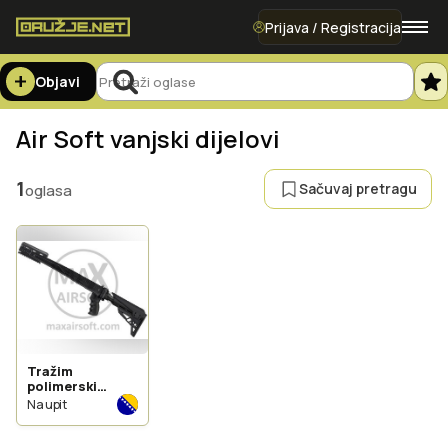
Prijava / Registracija
Objavi
Air Soft vanjski dijelovi
1
Sačuvaj pretragu
oglasa
Tražim
polimerski
kundak za
Na upit
papovku