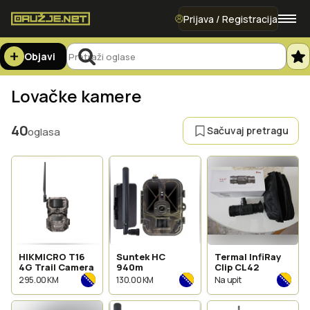
Prijava / Registracija
Objavi
Lovačke kamere
40
Sačuvaj pretragu
oglasa
HIKMICRO T16
Suntek HC
Termal InfiRay
4G Trail Camera
940m
Clip CL42
295.00 KM
130.00 KM
Na upit