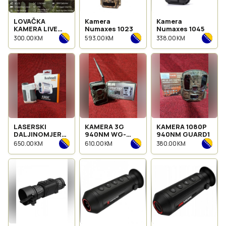
LOVAČKA
Kamera
Kamera
KAMERA LIVE
Numaxes 1023
Numaxes 1045
STREAM
300.00 KM
593.00 KM
338.00 KM
LASERSKI
KAMERA 3G
KAMERA 1080P
DALJINOMJER
940NM WG-
940NM GUARD1
DISCGOLF
890WG
650.00 KM
610.00 KM
380.00 KM
6X24MM SPORT
850