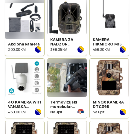
KAMERA ZA
KAMERA
Akciona kamera
NADZOR
HIKMICRO M15
LOVIŠTA HC-
200.00 KM
399.05 KM
456.30 KM
940PRO
4G KAMERA WIFI
Termovizijski
MINOX KAMERA
VANJSKA
monokular
DTC395
SOLARNO
ZOOM ZH38
480.00 KM
Na upit
Na upit
PUNJENJE