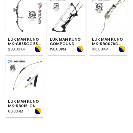
LUK MAN KUNG
LUK MAN KUNG
LUK MAN KUNG
MK-CB55GC 55
COMPOUND
MK-RB007AC
LBS
BOW
20LBS
290.00 KM
150.00 KM
100.00 KM
SET/BČACL
25LBS
LUK MAN KUNG
MK-RB015-GN
18LBS
60.00 KM