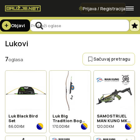
Prijava / Registracija
Objavi
Lukovi
7
Sačuvaj pretragu
oglasa
Luk Black Bird
Luk Big
SAMOSTRIJEL
Set
Tradition Bogen
MAN KUNG MK-
30-35lbs
TCS2-BK 80LBS
86.00 KM
170.00 KM
120.00 KM