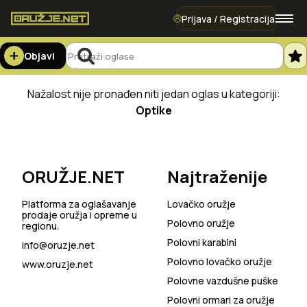
Prijava / Registracija
Objavi
Nažalost nije pronađen niti jedan oglas u kategoriji:
Optike
ORUŽJE.NET
Najtraženije
Platforma za oglašavanje
Lovačko oružje
prodaje oružja i opreme u
Polovno oružje
regionu.
Polovni karabini
info@oruzje.net
Polovno lovačko oružje
www.oruzje.net
Polovne vazdušne puške
Polovni ormari za oružje