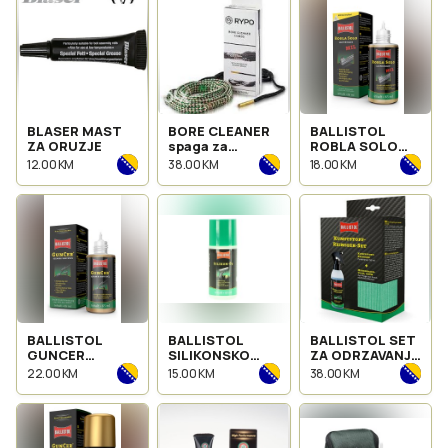
BLASER MAST
BORE CLEANER
BALLISTOL
ZA ORUZJE
spaga za
ROBLA SOLO
ciscenje oruzja
MIL ZA
12.00 KM
38.00 KM
18.00 KM
CISCENJE CIJEVI
65ml
BALLISTOL
BALLISTOL
BALLISTOL SET
GUNCER
SILIKONSKO
ZA ODRZAVANJE
KERMICKO ULJE
ULJE ZA ORUZJE
SINTETIKE
22.00 KM
15.00 KM
38.00 KM
ZA ORUZJE
FLASICA 65ml