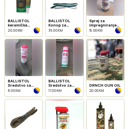
BALLISTOL
BALLISTOL
Sprej za
keramička
Konop za
impregniranje
zaštita za
čišćenje cal 12
BALLISTOL
20.00 KM
35.00 KM
15.00 KM
oružje
200ml
BALLISTOL
BALLISTOL
Sredstvo za
Sredstvo za
DRNCH GUN OIL
čišćenje 50 ml
čišćenje 200 ml
8.00 KM
17.00 KM
20.00 KM