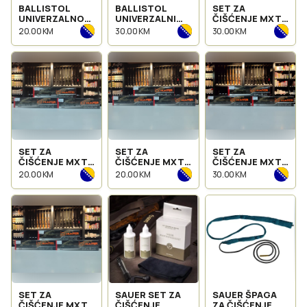
BALLISTOL
BALLISTOL
SET ZA
UNIVERZALNO
UNIVERZALNI
ČIŠĆENJE MXT
ULJE ZA
SPREJ ZA
CAL. 9MM - CAL.
20.00 KM
30.00 KM
30.00 KM
ODRŽAVANJE
ODRŽAVANJE
357
ORUŽJA I
ORUŽJA I
DRUGIH
DRUGIH
POTREPŠTINA U
POTREPŠTINA U
DOMAĆINSTVU
DOMAĆINSTVU
SET ZA
SET ZA
SET ZA
ČIŠĆENJE MXT
ČIŠĆENJE MXT
ČIŠĆENJE MXT
HUNTER CAL. 12
HUNTER CAL. 16
HUNTER CAL.
20.00 KM
20.00 KM
30.00 KM
5.56 .22
SET ZA
SAUER SET ZA
SAUER ŠPAGA
ČIŠĆENJE MXT
ČIŠĆENJE
ZA ČIŠĆENJE