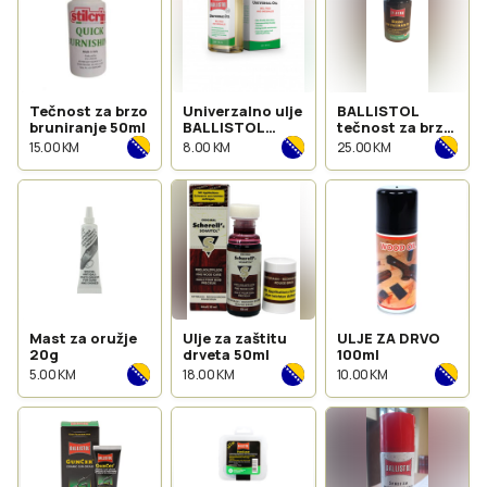
Tečnost za brzo
Univerzalno ulje
BALLISTOL
bruniranje 50ml
BALLISTOL
tečnost za brzo
50ml
bruniranje 50ml.
15.00 KM
8.00 KM
25.00 KM
Mast za oružje
Ulje za zaštitu
ULJE ZA DRVO
20g
drveta 50ml
100ml
5.00 KM
18.00 KM
10.00 KM