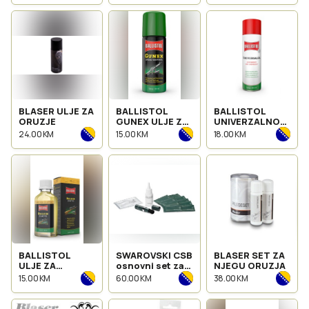
BLASER ULJE ZA
BALLISTOL
BALLISTOL
ORUZJE
GUNEX ULJE ZA
UNIVERZALNO
ORUZJE SPREJ
ULJE ZA ORUZJE
24.00 KM
15.00 KM
18.00 KM
50ml
SPREJ 200ml
BALLISTOL
SWAROVSKI CSB
BLASER SET ZA
ULJE ZA
osnovni set za
NJEGU ORUZJA
KUNDAK
ciscenje
15.00 KM
60.00 KM
38.00 KM
SVIJETLO