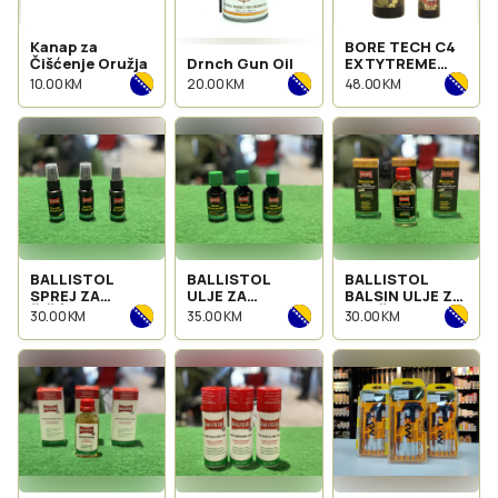
Kanap za
BORE TECH C4
Čišćenje Oružja
Drnch Gun Oil
EXTYTREME
CLP SREDSTVO
10.00 KM
20.00 KM
48.00 KM
ZA ČIŠĆENJE
CIJEVI
BALLISTOL
BALLISTOL
BALLISTOL
SPREJ ZA
ULJE ZA
BALSIN ULJE ZA
ČIŠĆENJE
BRUNIRANJE
ODRŽAVANJE
30.00 KM
35.00 KM
30.00 KM
OPTIKA I
ORUŽJA
KUNDAKA
SOČIVA