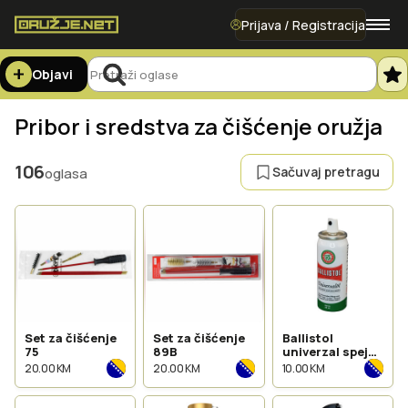
Prijava / Registracija
Objavi
Pribor i sredstva za čišćenje oružja
106
Sačuvaj pretragu
oglasa
Set za čišćenje
Set za čišćenje
Ballistol
75
89B
univerzal spej
50ml
20.00 KM
20.00 KM
10.00 KM