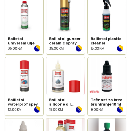
Balistol
Ballistol guncer
Ballistol plastic
universal ulje
ceramic spray
cleaner
35.00 KM
35.00 KM
18.00 KM
Ballistol
Ballistol
Tečnost za brzo
waterprof spey
silicone oil
bruniranje 18ml
spray
12.00 KM
15.00 KM
9.00 KM