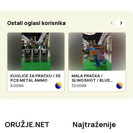
Ostali oglasi korisnika
KUGLICE ZA PRAĆKU / 30
MALA PRAĆKA /
PCS METAL AMMO
SLINGSHOT / BLUE
HANDLE & BLUE RUBBER
8.00 KM
32.00 KM
BAND
ORUŽJE.NET
Najtraženije