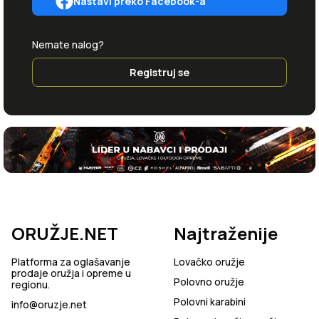
Nastavi preko Facebook-a
Nemate nalog?
Registruj se
ORUŽJE.NET
Najtraženije
Platforma za oglašavanje
Lovačko oružje
prodaje oružja i opreme u
Polovno oružje
regionu.
Polovni karabini
info@oruzje.net