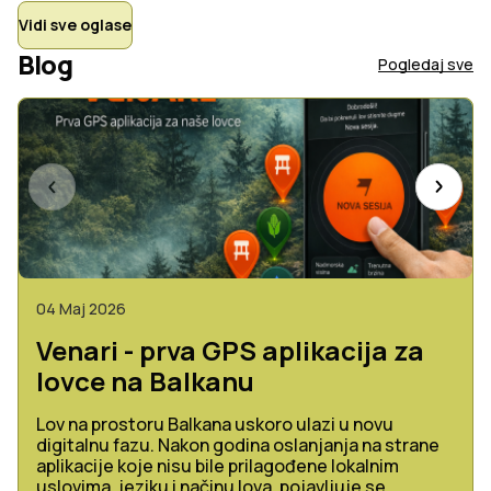
Vidi sve oglase
Blog
Pogledaj sve
04 Maj 2026
Venari - prva GPS aplikacija za
lovce na Balkanu
Lov na prostoru Balkana uskoro ulazi u novu
digitalnu fazu. Nakon godina oslanjanja na strane
aplikacije koje nisu bile prilagođene lokalnim
uslovima, jeziku i načinu lova, pojavljuje se