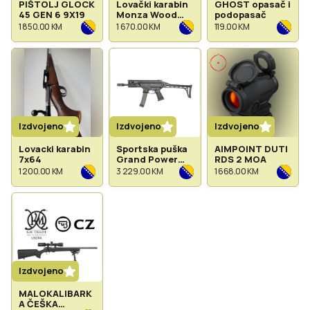
PIŠTOLJ GLOCK
Lovački karabin
GHOST opasač i
45 GEN 6 9X19
Monza Wood
podopasač
cal. 308 Win.
1 850.00 KM
1 670.00 KM
119.00 KM
Izdvojeno
Izdvojeno
Izdvojeno
Lovacki karabin
Sportska puška
AIMPOINT DUTI
7x64
Grand Power
RDS 2 MOA
Stribog SP9A3
1 200.00 KM
3 229.00 KM
1 668.00 KM
8inch 9x19
Izdvojeno
MALOKALIBARK
A ČEŠKA