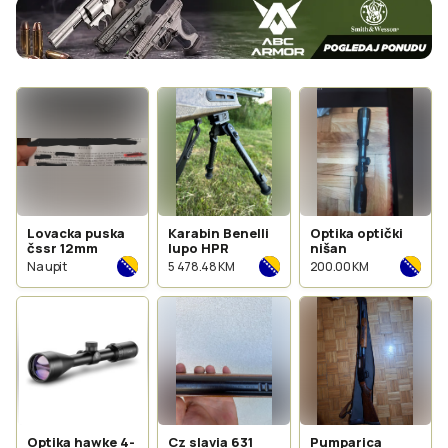
Lovacka puska
Karabin Benelli
Optika optički
čssr 12mm
lupo HPR
nišan
Na upit
5 478.48 KM
200.00 KM
Optika hawke 4-
Cz slavia 631
Pumparica