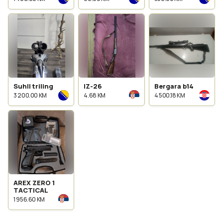
skriveno
X40 LOV
nosenje Desna
061741352
Suhll triling
IZ-26
Bergara b14
3 200.00 KM
4.68 KM
4 500.18 KM
AREX ZERO 1
TACTICAL
1 956.60 KM