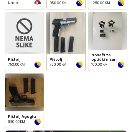
Na upit
950.00 KM
1 250.00 KM
Nosači za
Pištolj
Pištolj
optički nišan
750.00 KM
750.00 KM
100.00 KM
Pištolj Agoglu
950.00 KM