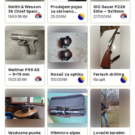
Smith & Wesson
Prodajem pojas
SIG Sauer P226
36 Chief Special
za skriveno
Elite — 9x19mm
- C KAT
nosenje pištolja
1 669.98 KM
25.00 KM
2 171.00 KM
Walther P99 AS
— 9×19 mm
Nosač za optiku
Ferlach drilling
1 503.00 KM
100.00 KM
Na upit
Vazdusna puska
Hikmicro alpex
Lovaćki karabin