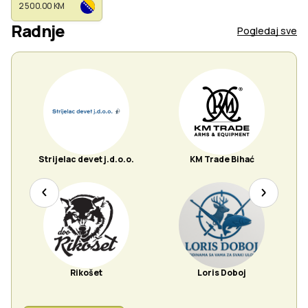
ZBROJOVKA 457
2 500.00 KM
VARMIT
SYNTHETIC
Radnje
Pogledaj sve
Strijelac devet j.d.o.o.
KM Trade Bihać
Rikošet
Loris Doboj