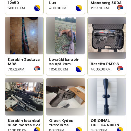
12x50
Lux
Mossberg 500A
300.00 KM
400.00 KM
1 953.90 KM
Karabin Zastava
Lovački karabin
M98
sa optikom
Beretta PMX-S
783.23 KM
1 850.00 KM
4 008.00 KM
Karabin istanbul
Glock Kydex
ORIGINAL
silah monza 223
futrola za
OPTIKA NIKON
pistolj IWB
PROSTAFF 3-9
1 400.00 KM
80.00 KM
350.00 KM