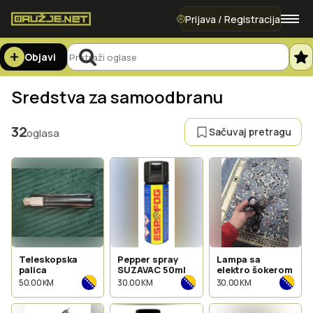
Prijava / Registracija
Objavi
Sredstva za samoodbranu
32
Sačuvaj pretragu
oglasa
Teleskopska
Pepper spray
Lampa sa
palica
SUZAVAC 50ml
elektro šokerom
50.00 KM
30.00 KM
30.00 KM