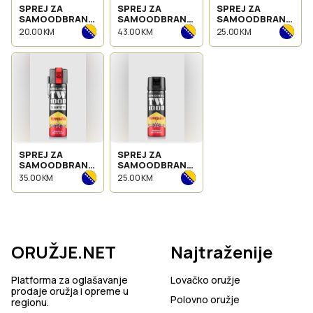
SPREJ ZA
SPREJ ZA
SPREJ ZA
SAMOODBRANU
SAMOODBRANU
SAMOODBRANU
TW 1000 CS
TW 1000
TW 1000
20.00 KM
43.00 KM
25.00 KM
MAN 40ML
PEPPER-JET
PEPPER-JET
CLASSIC 45ML
MAN 40ML
SPREJ ZA
SPREJ ZA
SAMOODBRANU
SAMOODBRANU
TW 1000
TW 1000
35.00 KM
25.00 KM
PEPPER-FOG
PEPPER-FOG
SUPER 75ML
CLASSIC 63ML
ORUŽJE.NET
Najtraženije
Platforma za oglašavanje
Lovačko oružje
prodaje oružja i opreme u
Polovno oružje
regionu.