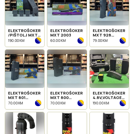
ELEKTROŠOKER
ELEKTROŠOKER
ELEKTROŠOKER
/PIŠTOLJ MXT
MXT 2003
MXT 928
02002-A
VOLTAGE 7,2V
190.00 KM
60.00 KM
79.00 KM
VOLTAGE 4,8V /
8000KV
ELEKTROŠOKER
ELEKTROŠOKER
ELEKTROŠOKER
MXT 801
MXT 800
4.8V,VOLTAGE
VOLTAGE
VOLTAGE
8000KV+kutija
70.00 KM
70.00 KM
190.00 KM
4,8VDC /
4,8VDC/4000KV
4000KV