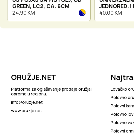
GREEN, LC2, CA. 6CM
JEDNORED. I
SPREMNIK W
24.90 KM
40.00 KM
ORUŽJE.NET
Najtra
Platforma za oglašavanje prodaje oružja i
Lovačko or
opreme u regionu.
Polovno oru
info@oruzje.net
Polovni kara
www.oruzje.net
Polovno lov
Polovne va
Polovni orma