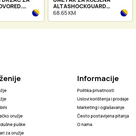
 DVORED.
ALTASHOCKGUARD
ITH BELT LOOP
NARANČASTI
68.65 KM
ženije
Informacije
užje
Politika privatnosti
žje
Uslovi korištenja i prodaje
bini
Marketing i oglašavanje
ačko oružje
Često postavljena pitanja
zdušne puške
O nama
ri za oružje