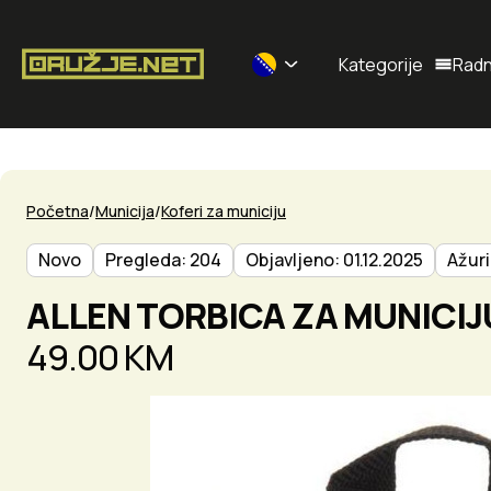
Kategorije
Radn
Selected currency: BAM
Početna
Municija
Koferi za municiju
Novo
Pregleda: 204
Objavljeno: 01.12.2025
Ažuri
ALLEN TORBICA ZA MUNICIJ
49.00 KM