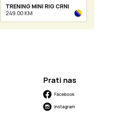
TRENING MINI RIG CRNI
ZA BERETTA 92
CLIP
249.00 KM
69.00 KM
Prati nas
Facebook
Instagram