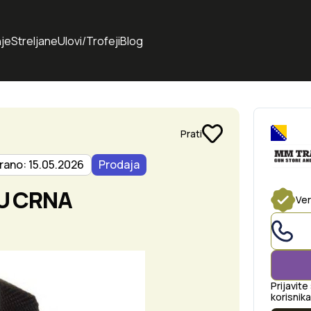
je
Streljane
Ulovi/Trofeji
Blog
Prati
rano: 15.05.2026
Prodaja
U CRNA
Ver
Prijavite
korisnika