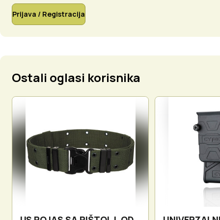
Prijava / Registracija
Ostali oglasi korisnika
US POJAS SA PIŠTOLJ, OD
UNIVERZALN