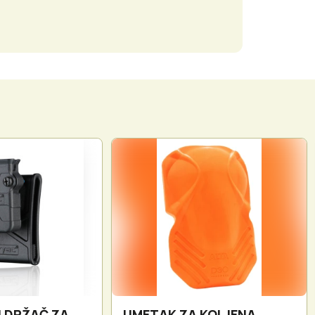
I DRŽAČ ZA
UMETAK ZA KOLJENA