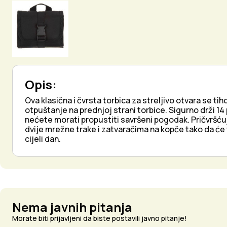
Opis:
Ova klasična i čvrsta torbica za streljivo otvara se 
otpuštanje na prednjoj strani torbice. Sigurno drži 1
nećete morati propustiti savršeni pogodak. Pričvršću
dvije mrežne trake i zatvaračima na kopče tako da će 
cijeli dan.
Nema javnih pitanja
Morate biti prijavljeni da biste postavili javno pitanje!