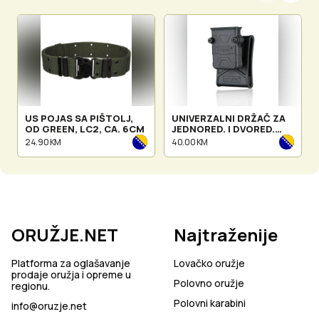
US POJAS SA PIŠTOLJ,
UNIVERZALNI DRŽAČ ZA
OD GREEN, LC2, CA. 6CM
JEDNORED. I DVORED.
SPREMNIK WITH BELT
24.90 KM
40.00 KM
LOOP
ORUŽJE.NET
Najtraženije
Platforma za oglašavanje
Lovačko oružje
prodaje oružja i opreme u
Polovno oružje
regionu.
Polovni karabini
info@oruzje.net