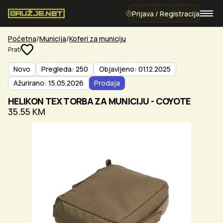
Prijava / Registracija
Početna
Municija
Koferi za municiju
Prati
Novo
Pregleda: 250
Objavljeno: 01.12.2025
Ažurirano: 15.05.2026
Prodaja
HELIKON TEX TORBA ZA MUNICIJU - COYOTE
35.55 KM