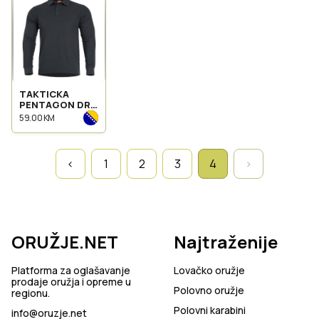
TAKTICKA
PENTAGON DR.
POLO MAJICA
59.00 KM
ANIKETOS
K09013
‹
1
2
3
4
›
ORUŽJE.NET
Najtraženije
Platforma za oglašavanje
Lovačko oružje
prodaje oružja i opreme u
Polovno oružje
regionu.
Polovni karabini
info@oruzje.net