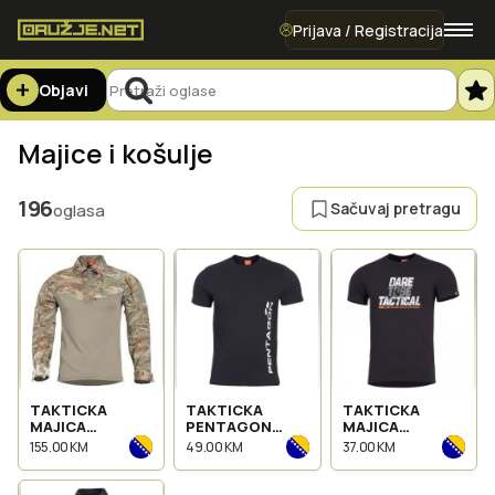
Prijava / Registracija
Objavi
Majice i košulje
196
Sačuvaj pretragu
oglasa
TAKTICKA
TAKTICKA
TAKTICKA
MAJICA
PENTAGON
MAJICA
PENTAGON
MAJICA
PENTAGON
155.00 KM
49.00 KM
37.00 KM
RANGER K02013
AREGON
AGERON
K09012-PV
K09012-DT