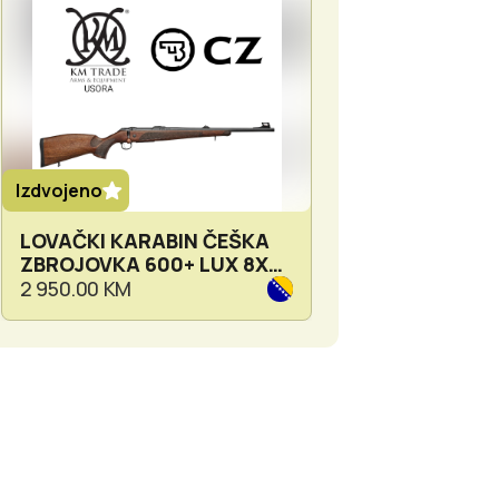
Izdvojeno
Izdvojeno
LOVAČKI KARABIN ČEŠKA
MALOKALIBARK
ZBROJOVKA 600+ LUX 8X57
ZBROJOVKA 45
JS
SYNTHETIC
2 950.00 KM
2 500.00 KM