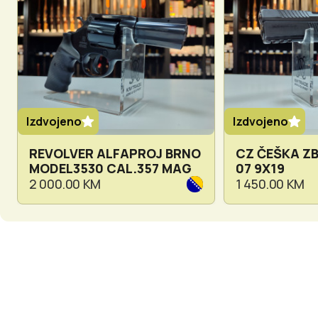
Izdvojeno
Izdvojeno
REVOLVER ALFAPROJ BRNO
CZ ČEŠKA Z
MODEL3530 CAL.357 MAG
07 9X19
2 000.00 KM
1 450.00 KM