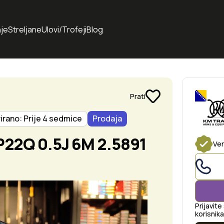
je
Streljane
Ulovi/Trofeji
Blog
Prati
irano: Prije 4 sedmice
Prodaja
22Q 0.5J 6M 2.5891
Ver
Prijavite
korisnika