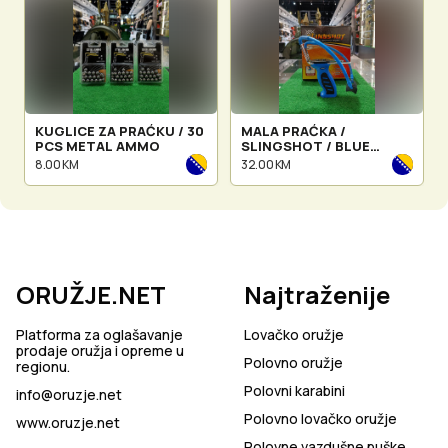
KUGLICE ZA PRAĆKU / 30
MALA PRAĆKA /
PCS METAL AMMO
SLINGSHOT / BLUE
HANDLE & BLUE RUBBER
8.00 KM
32.00 KM
BAND
ORUŽJE.NET
Najtraženije
Platforma za oglašavanje
Lovačko oružje
prodaje oružja i opreme u
Polovno oružje
regionu.
Polovni karabini
info@oruzje.net
Polovno lovačko oružje
www.oruzje.net
Polovne vazdušne puške