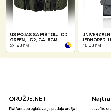
US POJAS SA PIŠTOLJ, OD
UNIVERZALN
GREEN, LC2, CA. 6CM
JEDNORED. I
SPREMNIK W
24.90 KM
40.00 KM
ORUŽJE.NET
Najtra
Platforma za oglašavanje prodaje oružja i
Lovačko or