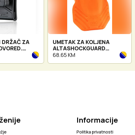
I DRŽAČ ZA
UMETAK ZA KOLJENA
 DVORED.
ALTASHOCKGUARD
ITH BELT LOOP
NARANČASTI
68.65 KM
ženije
Informacije
užje
Politika privatnosti