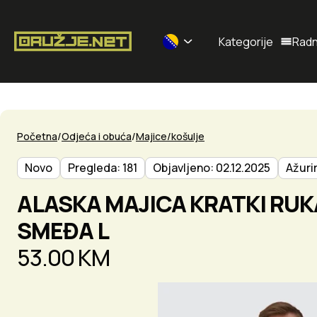
Kategorije
Radn
Selected currency: BAM
Početna
Odjeća i obuća
Majice/košulje
Novo
Pregleda: 181
Objavljeno: 02.12.2025
Ažuri
ALASKA MAJICA KRATKI RU
SMEĐA L
53.00 KM