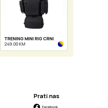
T-THUMBSMAR
TRENING MINI RIG CRNI
ZA BERETTA 92
CLIP
249.00 KM
69.00 KM
Prati nas
Facebook