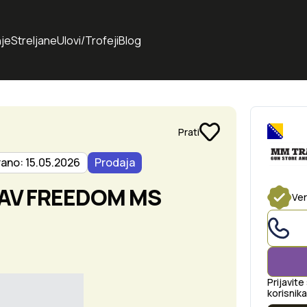
je
Streljane
Ulovi/Trofeji
Blog
Prati
rano: 15.05.2026
Prodaja
KAV FREEDOM MS
Ver
Prijavite
korisnika