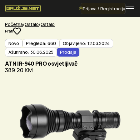
Prijava / Registracija
Početna
Ostalo
Ostalo
Prati
Novo
Pregleda: 660
Objavljeno: 12.03.2024
Ažurirano: 30.06.2025
Prodaja
ATN IR-940 PRO osvjetljivač
389.20 KM