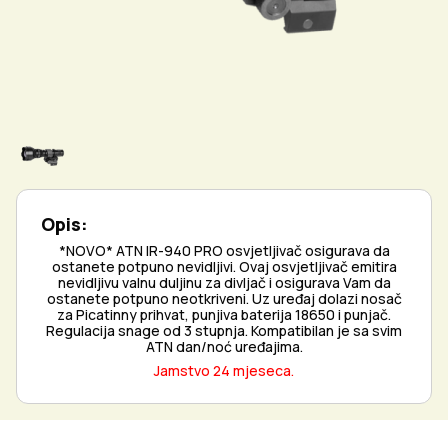
Opis:
*NOVO* ATN IR-940 PRO osvjetljivač osigurava da
ostanete potpuno nevidljivi. Ovaj osvjetljivač emitira
nevidljivu valnu duljinu za divljač i osigurava Vam da
ostanete potpuno neotkriveni. Uz uređaj dolazi nosač
za Picatinny prihvat, punjiva baterija 18650 i punjač.
Regulacija snage od 3 stupnja. Kompatibilan je sa svim
ATN dan/noć uređajima.
Jamstvo 24 mjeseca.