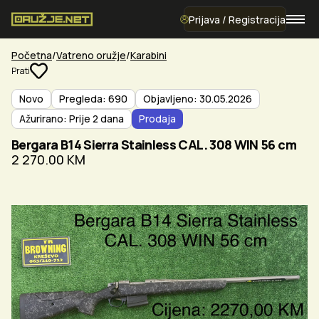
Prijava / Registracija
Početna
Vatreno oružje
Karabini
Prati
Novo
Pregleda: 690
Objavljeno: 30.05.2026
Ažurirano: Prije 2 dana
Prodaja
Bergara B14 Sierra Stainless CAL. 308 WIN 56 cm
2 270.00 KM