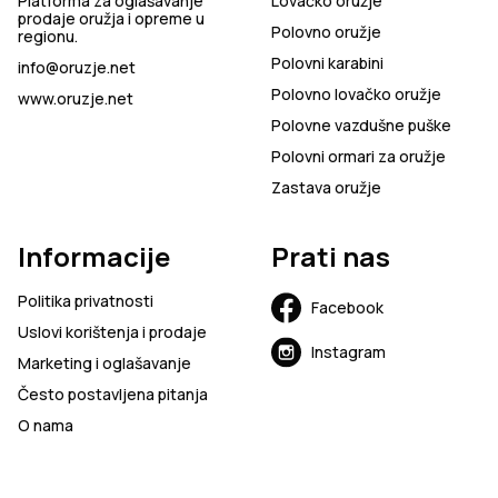
Platforma za oglašavanje
Lovačko oružje
prodaje oružja i opreme u
Polovno oružje
regionu.
Polovni karabini
info@oruzje.net
Polovno lovačko oružje
www.oruzje.net
Polovne vazdušne puške
Polovni ormari za oružje
Zastava oružje
Informacije
Prati nas
Politika privatnosti
Facebook
Uslovi korištenja i prodaje
Instagram
Marketing i oglašavanje
Često postavljena pitanja
O nama