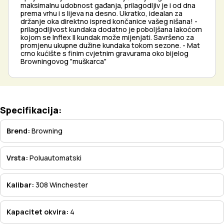
maksimalnu udobnost gađanja, prilagodljiv je i od dna
prema vrhu i s lijeva na desno. Ukratko, idealan za
držanje oka direktno ispred končanice vašeg nišana! -
prilagodljivost kundaka dodatno je poboljšana lakoćom
kojom se Inflex II kundak može mijenjati. Savršeno za
promjenu ukupne dužine kundaka tokom sezone. - Mat
crno kućište s finim cvjetnim gravurama oko bijelog
Browningovog "muškarca"
Specifikacija:
Brend:
Browning
Vrsta:
Poluautomatski
Kalibar:
308 Winchester
Kapacitet okvira:
4