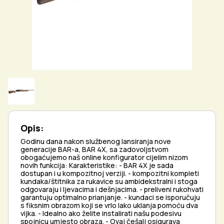
Opis:
Godinu dana nakon službenog lansiranja nove
generacije BAR-a, BAR 4X, sa zadovoljstvom
obogaćujemo naš online konfigurator cijelim nizom
novih funkcija: Karakteristike: - BAR 4X je sada
dostupan i u kompozitnoj verziji. - kompozitni kompleti
kundaka/štitnika za rukavice su ambidekstralni i stoga
odgovaraju i ljevacima i dešnjacima. - preliveni rukohvati
garantuju optimalno prianjanje. - kundaci se isporučuju
s fiksnim obrazom koji se vrlo lako uklanja pomoću dva
vijka. - Idealno ako želite instalirati našu podesivu
spojnicu umjesto obraza. - Ovaj češalj osigurava