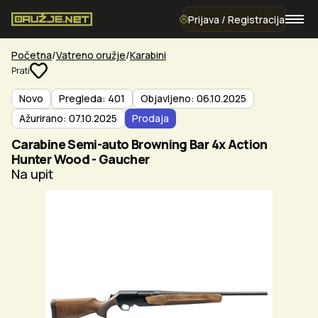
Prijava / Registracija
Početna
Vatreno oružje
Karabini
Prati
Novo
Pregleda: 401
Objavljeno: 06.10.2025
Ažurirano: 07.10.2025
Prodaja
Carabine Semi-auto Browning Bar 4x Action
Hunter Wood - Gaucher
Na upit