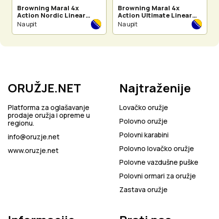
Browning Maral 4x
Browning Maral 4x
Action Nordic Linear
Action Ultimate Linear
Rifle-Composite Black
Rifle - Wood Pistol Grip
Na upit
Na upit
lovačka puška pravo-
lovačka puška pravo-
čepni
čepni
ORUŽJE.NET
Najtraženije
Platforma za oglašavanje
Lovačko oružje
prodaje oružja i opreme u
Polovno oružje
regionu.
Polovni karabini
info@oruzje.net
Polovno lovačko oružje
www.oruzje.net
Polovne vazdušne puške
Polovni ormari za oružje
Zastava oružje