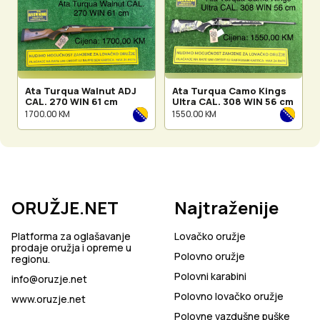
Ata Turqua Walnut ADJ
Ata Turqua Camo Kings
CAL. 270 WIN 61 cm
Ultra CAL. 308 WIN 56 cm
1 700.00 KM
1 550.00 KM
ORUŽJE.NET
Najtraženije
Platforma za oglašavanje
Lovačko oružje
prodaje oružja i opreme u
Polovno oružje
regionu.
Polovni karabini
info@oruzje.net
Polovno lovačko oružje
www.oruzje.net
Polovne vazdušne puške