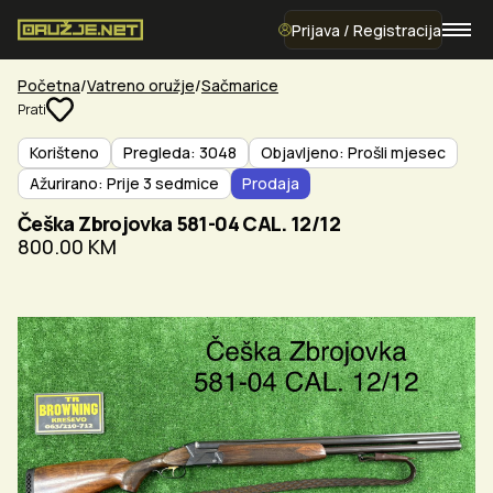
Prijava / Registracija
Početna
Vatreno oružje
Sačmarice
Prati
Korišteno
Pregleda: 3048
Objavljeno: Prošli mjesec
Ažurirano: Prije 3 sedmice
Prodaja
Češka Zbrojovka 581-04 CAL. 12/12
800.00 KM