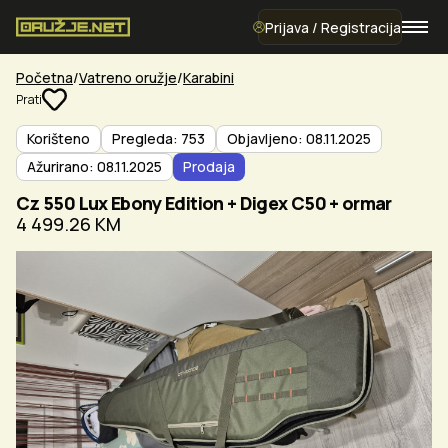
Prijava / Registracija
Početna
Vatreno oružje
Karabini
Prati
Korišteno
Pregleda: 753
Objavljeno: 08.11.2025
Ažurirano: 08.11.2025
Prodaja
Cz 550 Lux Ebony Edition + Digex C50 + ormar
4 499.26 KM