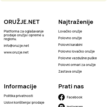
ORUŽJE.NET
Najtraženije
Platforma za oglašavanje
Lovačko oružje
prodaje oružja i opreme u
Polovno oružje
regionu.
Polovni karabini
info@oruzje.net
Polovno lovačko oružje
www.oruzje.net
Polovne vazdušne puške
Polovni ormari za oružje
Zastava oružje
Informacije
Prati nas
Politika privatnosti
Facebook
Uslovi korištenja i prodaje
Instagram