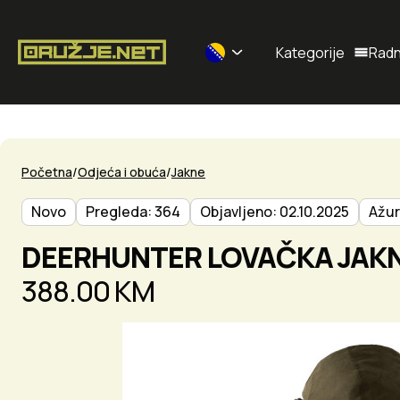
Kategorije
Radn
Selected currency: BAM
Početna
Odjeća i obuća
Jakne
Novo
Pregleda: 364
Objavljeno: 02.10.2025
Ažur
DEERHUNTER LOVAČKA JAKN
388.00 KM