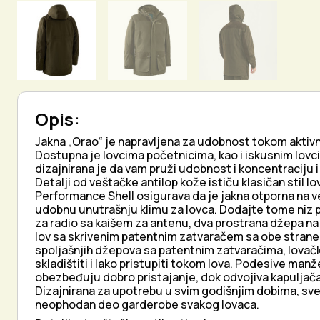
Opis:
Jakna „Orao“ je napravljena za udobnost tokom aktiv
Dostupna je lovcima početnicima, kao i iskusnim lovc
dizajnirana je da vam pruži udobnost i koncentraciju i
Detalji od veštačke antilop kože ističu klasičan stil
Performance Shell osigurava da je jakna otporna na v
udobnu unutrašnju klimu za lovca. Dodajte tome niz p
za radio sa kaišem za antenu, dva prostrana džepa na p
lov sa skrivenim patentnim zatvaračem sa obe strane za
spoljašnjih džepova sa patentnim zatvaračima, lovač
skladištiti i lako pristupiti tokom lova. Podesive manž
obezbeđuju dobro pristajanje, dok odvojiva kapuljač
Dizajnirana za upotrebu u svim godišnjim dobima, sves
neophodan deo garderobe svakog lovaca.