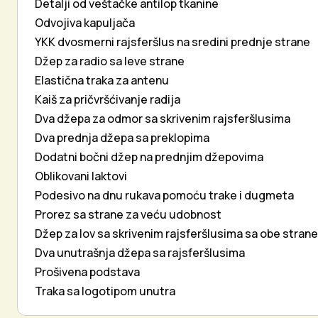
Detalji od veštačke antilop tkanine
Odvojiva kapuljača
YKK dvosmerni rajsferšlus na sredini prednje strane
Džep za radio sa leve strane
Elastična traka za antenu
Kaiš za pričvršćivanje radija
Dva džepa za odmor sa skrivenim rajsferšlusima
Dva prednja džepa sa preklopima
Dodatni bočni džep na prednjim džepovima
Oblikovani laktovi
Podesivo na dnu rukava pomoću trake i dugmeta
Prorez sa strane za veću udobnost
Džep za lov sa skrivenim rajsferšlusima sa obe strane
Dva unutrašnja džepa sa rajsferšlusima
Prošivena podstava
Traka sa logotipom unutra