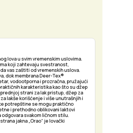
nog lova u svim vremenskim uslovima.
ima koji zahtevaju svestranost,
 da vas zaštiti od vremenskih uslova.
 lova, dok membrana Deer-Tex®
etar, vodootporna i prozračna, pružajući
raktičnih karakteristika kao što su džep
rednjoj strani za lak pristup, džep za
 lakše korišćenje i više unutrašnjih i
ke potrepštine se mogu praktično
etne i prethodno oblikovani laktovi
a odgovara svakom ličnom stilu.
trana jakna „Orao“ je lovački