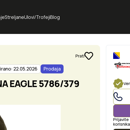
je
Streljane
Ulovi/Trofeji
Blog
Prati
irano: 22.05.2026
Prodaja
A EAGLE 5786/379
Ver
Prijavite
korisnika