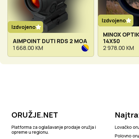
Izdvojeno
Izdvojeno
MINOX OPTIK
AIMPOINT DUTI RDS 2 MOA
14X50
1 668.00 KM
2 978.00 KM
ORUŽJE.NET
Najtra
Platforma za oglašavanje prodaje oružja i
Lovačko or
opreme u regionu.
Polovno oru