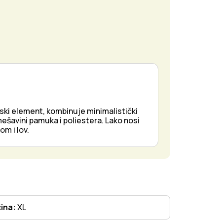
ski element, kombinuje minimalistički
ešavini pamuka i poliestera. Lako nosi
m i lov.
čina:
XL