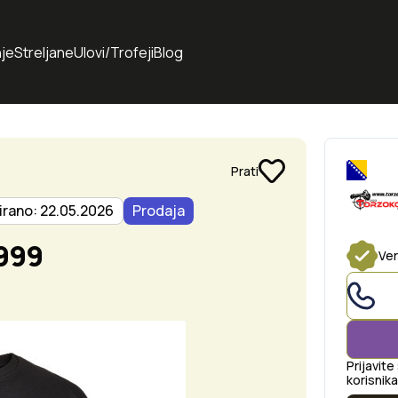
je
Streljane
Ulovi/Trofeji
Blog
Prati
irano: 22.05.2026
Prodaja
999
Ver
Prijavite
korisnika