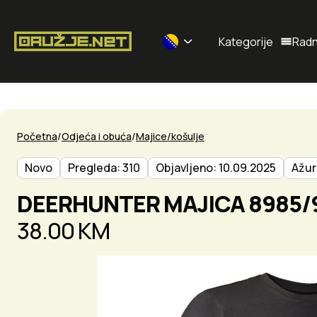
Kategorije
Radn
Selected currency: BAM
Početna
Odjeća i obuća
Majice/košulje
Novo
Pregleda: 310
Objavljeno: 10.09.2025
Ažur
DEERHUNTER MAJICA 8985/
38.00 KM