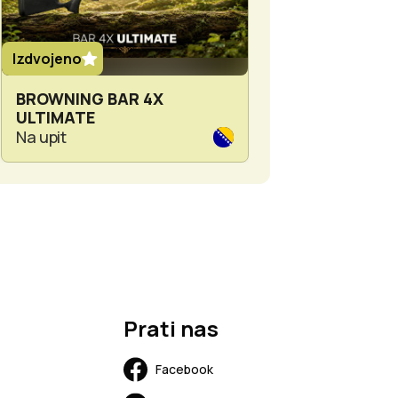
Izdvojeno
Izdvojeno
BROWNING BAR 4X
GPO OPTIKA S
ULTIMATE
1.6-13X44i
Na upit
2 080.00 KM
Prati nas
Facebook