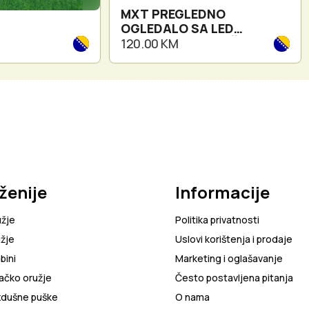
MXT PREGLEDNO
OGLEDALO SA LED
RASVJETOM - PREČNIK
120.00 KM
OGLEDALA 110mm
ženije
Informacije
užje
Politika privatnosti
žje
Uslovi korištenja i prodaje
bini
Marketing i oglašavanje
ačko oružje
Često postavljena pitanja
zdušne puške
O nama