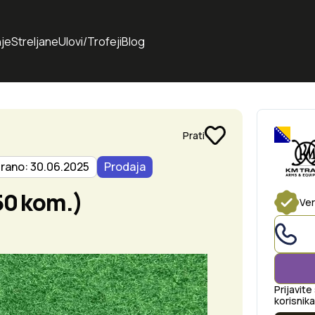
je
Streljane
Ulovi/Trofeji
Blog
Prati
irano: 30.06.2025
Prodaja
0 kom.)
Ver
Prijavite
korisnika