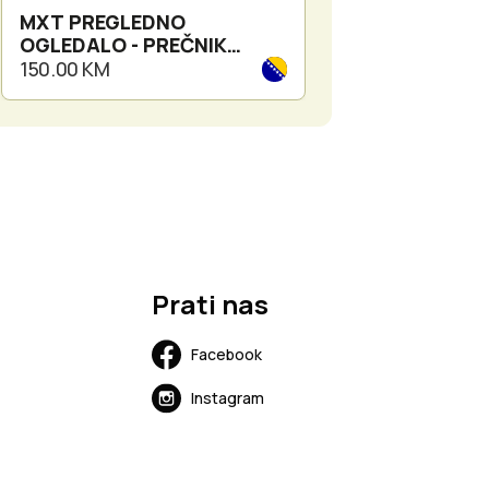
MXT PREGLEDNO
MXT PREGLED
OGLEDALO - PREČNIK
OGLEDALO SA 
OGLEDALA 160mm
RASVJETOM - P
150.00 KM
200.00 KM
OGLEDALA 30
Prati nas
Facebook
Instagram