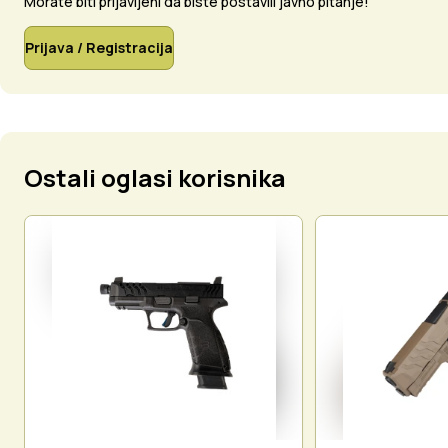
Morate biti prijavljeni da biste postavili javno pitanje!
Prijava / Registracija
Ostali oglasi korisnika