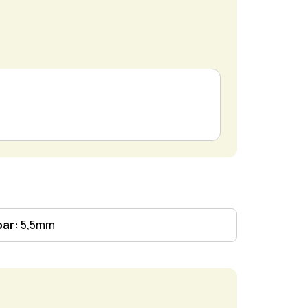
bar:
5,5mm