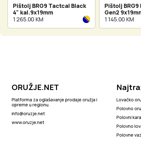
Pištolj BRG9 Tactcal Black
Pištolj BRG9 
4" kal.9x19mm
Gen2 9x19m
1 265.00 KM
1 145.00 KM
ORUŽJE.NET
Najtra
Platforma za oglašavanje prodaje oružja i
Lovačko or
opreme u regionu.
Polovno oru
info@oruzje.net
Polovni kara
www.oruzje.net
Polovno lov
Polovne va