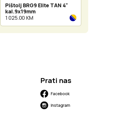
Pištolj BRG9 Elite TAN 4"
Dvogled Meopt
kal.9x19mm
Meohunter B 10
1 025.00 KM
1 425.00 KM
Prati nas
Facebook
Instagram