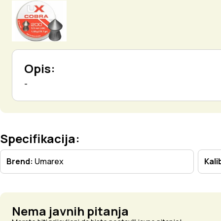
Opis:
-
Specifikacija:
Brend:
Umarex
Kali
Nema javnih pitanja