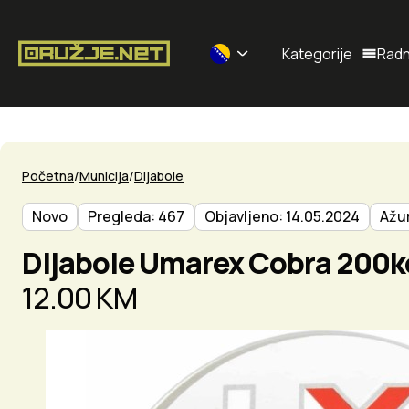
Kategorije
Radn
Selected currency: BAM
Početna
Municija
Dijabole
Novo
Pregleda: 467
Objavljeno: 14.05.2024
Ažur
Dijabole Umarex Cobra 200
12.00 KM