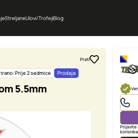
je
Streljane
Ulovi/Trofeji
Blog
Prati
irano: Prije 2 sedmice
Prodaja
kom 5.5mm
Ver
Prijavite
korisnika