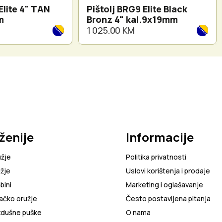
Elite 4" TAN
Pištolj BRG9 Elite Black
m
Bronz 4" kal.9x19mm
1 025.00 KM
ženije
Informacije
užje
Politika privatnosti
žje
Uslovi korištenja i prodaje
bini
Marketing i oglašavanje
ačko oružje
Često postavljena pitanja
zdušne puške
O nama