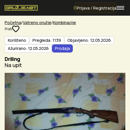
Prijava / Registracija
Početna
Vatreno oružje
Kombinacije
Prati
Korišteno
Pregleda: 1139
Objavljeno: 12.05.2026
Ažurirano: 12.05.2026
Prodaja
Driling
Na upit