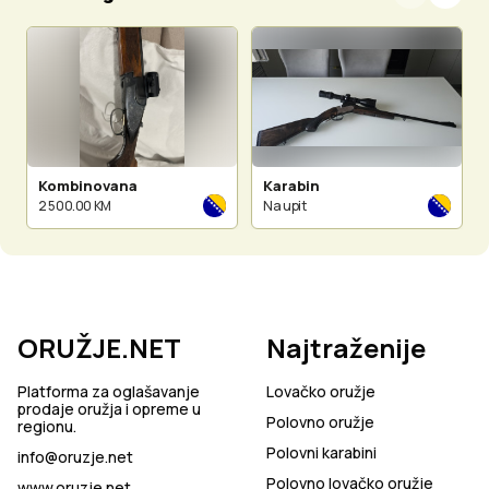
Kombinovana
Karabin
2 500.00 KM
Na upit
ORUŽJE.NET
Najtraženije
Platforma za oglašavanje
Lovačko oružje
prodaje oružja i opreme u
Polovno oružje
regionu.
Polovni karabini
info@oruzje.net
Polovno lovačko oružje
www.oruzje.net