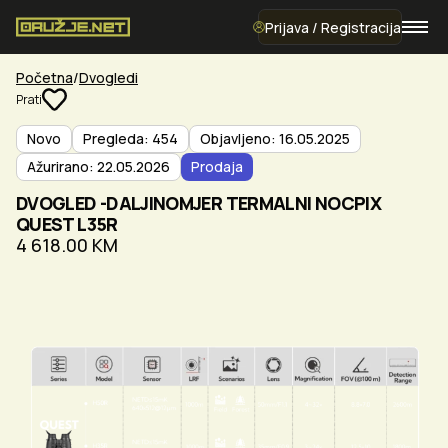
Prijava / Registracija
Početna
Dvogledi
Prati
Novo
Pregleda: 454
Objavljeno: 16.05.2025
Ažurirano: 22.05.2026
Prodaja
DVOGLED -DALJINOMJER TERMALNI NOCPIX
QUEST L35R
4 618.00 KM