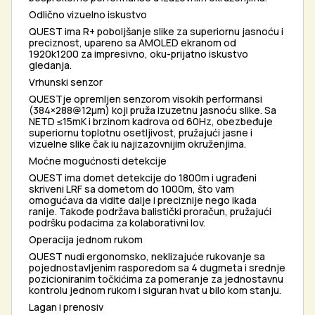
Odlično vizuelno iskustvo
QUEST ima R+ poboljšanje slike za superiornu jasnoću i
preciznost, upareno sa AMOLED ekranom od
1920k1200 za impresivno, oku-prijatno iskustvo
gledanja.
Vrhunski senzor
QUESTje opremljen senzorom visokih performansi
(384×288@12µm) koji pruža izuzetnu jasnoću slike. Sa
NETD ≤15mK i brzinom kadrova od 60Hz, obezbeđuje
superiornu toplotnu osetljivost, pružajući jasne i
vizuelne slike čak iu najizazovnijim okruženjima.
Moćne mogućnosti detekcije
QUEST ima domet detekcije do 1800m i ugrađeni
skriveni LRF sa dometom do 1000m, što vam
omogućava da vidite dalje i preciznije nego ikada
ranije. Takođe podržava balistički proračun, pružajući
podršku podacima za kolaborativni lov.
Operacija jednom rukom
QUEST nudi ergonomsko, neklizajuće rukovanje sa
pojednostavljenim rasporedom sa 4 dugmeta i srednje
pozicioniranim točkićima za pomeranje za jednostavnu
kontrolu jednom rukom i siguran hvat u bilo kom stanju.
Lagan i prenosiv