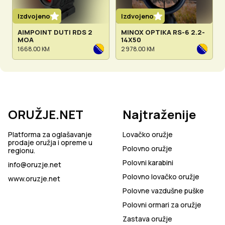
Izdvojeno
Izdvojeno
AIMPOINT DUTI RDS 2
MINOX OPTIKA RS-6 2.2-
MOA
14X50
1 668.00 KM
2 978.00 KM
ORUŽJE.NET
Najtraženije
Platforma za oglašavanje
Lovačko oružje
prodaje oružja i opreme u
Polovno oružje
regionu.
Polovni karabini
info@oruzje.net
Polovno lovačko oružje
www.oruzje.net
Polovne vazdušne puške
Polovni ormari za oružje
Zastava oružje