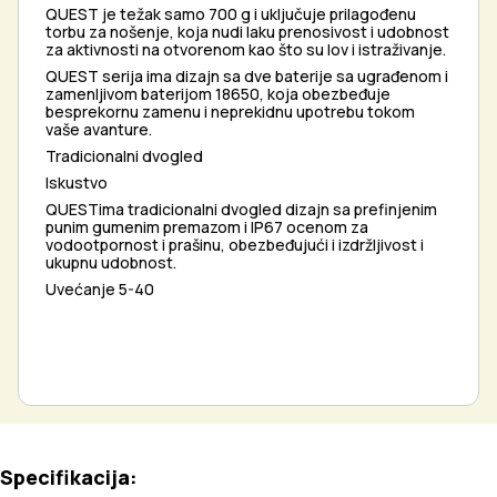
QUEST je težak samo 700 g i uključuje prilagođenu
torbu za nošenje, koja nudi laku prenosivost i udobnost
za aktivnosti na otvorenom kao što su lov i istraživanje.
QUEST serija ima dizajn sa dve baterije sa ugrađenom i
zamenljivom baterijom 18650, koja obezbeđuje
besprekornu zamenu i neprekidnu upotrebu tokom
vaše avanture.
Tradicionalni dvogled
Iskustvo
QUESTima tradicionalni dvogled dizajn sa prefinjenim
punim gumenim premazom i IP67 ocenom za
vodootpornost i prašinu, obezbeđujući i izdržljivost i
ukupnu udobnost.
Uvećanje 5-40
Specifikacija: