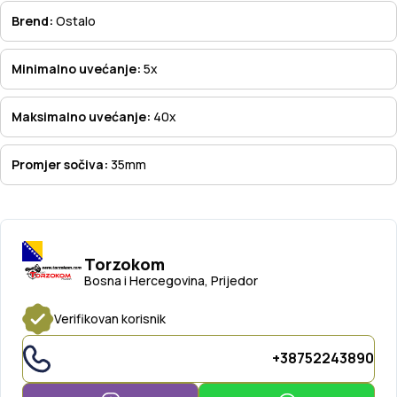
Brend:
Ostalo
Minimalno uvećanje:
5x
Maksimalno uvećanje:
40x
Promjer sočiva:
35mm
Torzokom
Bosna i Hercegovina, Prijedor
Verifikovan korisnik
+38752243890