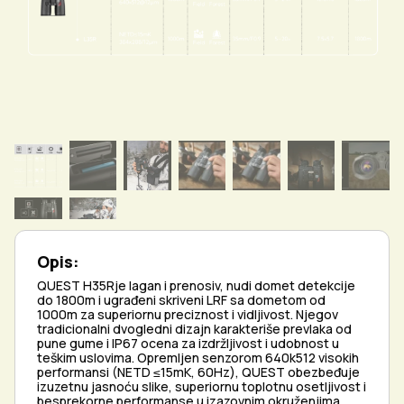
Opis:
QUEST H35Rje lagan i prenosiv, nudi domet detekcije
do 1800m i ugrađeni skriveni LRF sa dometom od
1000m za superiornu preciznost i vidljivost. Njegov
tradicionalni dvogledni dizajn karakteriše prevlaka od
pune gume i IP67 ocena za izdržljivost i udobnost u
teškim uslovima. Opremljen senzorom 640k512 visokih
performansi (NETD ≤15mK, 60Hz), QUEST obezbeđuje
izuzetnu jasnoću slike, superiornu toplotnu osetljivost i
besprekorne performanse u izazovnim okruženjima.