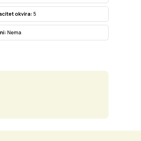
citet okvira:
5
ni:
Nema