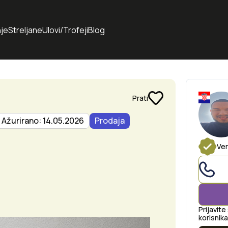
je
Streljane
Ulovi/Trofeji
Blog
Prati
Ažurirano: 14.05.2026
Prodaja
Ver
Prijavite
korisnika