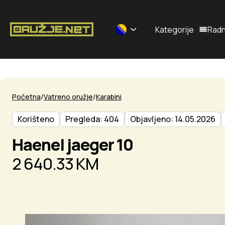
Kategorije
Radn
Selected currency: BAM
Početna
Vatreno oružje
Karabini
Korišteno
Pregleda: 404
Objavljeno: 14.05.2026
Haenel jaeger 10
2 640.33 KM