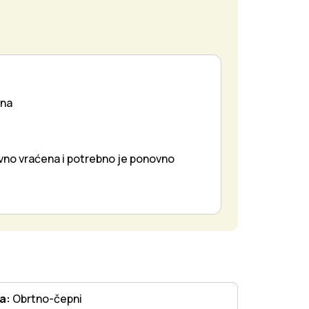
ena
ovno vraćena i potrebno je ponovno
ta:
Obrtno-čepni