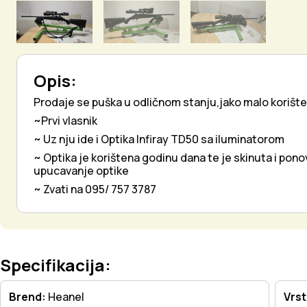
Opis:
Prodaje se puška u odličnom stanju,jako malo korišt
~Prvi vlasnik
~ Uz nju ide i Optika Infiray TD50 sa iluminatorom
~ Optika je korištena godinu dana te je skinuta i pon
upucavanje optike
~ Zvati na 095/ 757 3787
Specifikacija:
Brend:
Heanel
Vrs