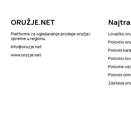
ORUŽJE.NET
Najtra
Platforma za oglašavanje prodaje oružja i
Lovačko or
opreme u regionu.
Polovno oru
info@oruzje.net
Polovni kara
www.oruzje.net
Polovno lov
Polovne va
Polovni orma
Zastava oru