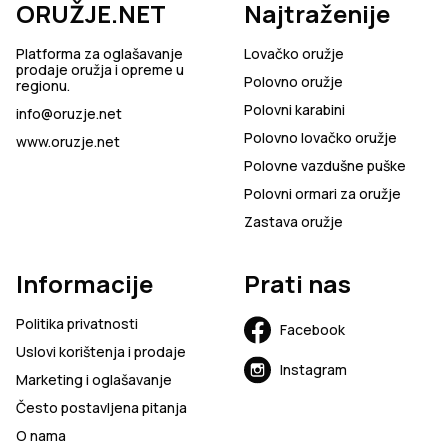
ORUŽJE.NET
Najtraženije
Platforma za oglašavanje
Lovačko oružje
prodaje oružja i opreme u
Polovno oružje
regionu.
Polovni karabini
info@oruzje.net
Polovno lovačko oružje
www.oruzje.net
Polovne vazdušne puške
Polovni ormari za oružje
Zastava oružje
Informacije
Prati nas
Politika privatnosti
Facebook
Uslovi korištenja i prodaje
Instagram
Marketing i oglašavanje
Često postavljena pitanja
O nama