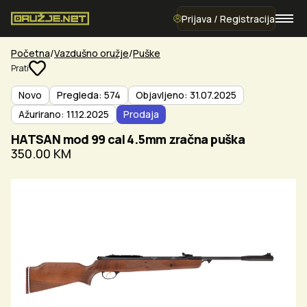
Prijava / Registracija
Početna
Vazdušno oružje
Puške
Prati
Novo
Pregleda: 574
Objavljeno: 31.07.2025
Ažurirano: 11.12.2025
Prodaja
HATSAN mod 99 cal 4.5mm zračna puška
350.00 KM