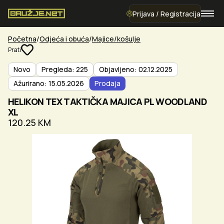
Prijava / Registracija
Početna
Odjeća i obuća
Majice/košulje
Prati
Novo
Pregleda: 225
Objavljeno: 02.12.2025
Ažurirano: 15.05.2026
Prodaja
HELIKON TEX TAKTIČKA MAJICA PL WOODLAND
XL
120.25 KM