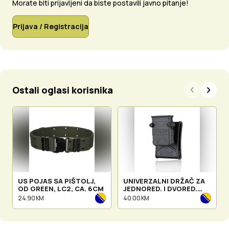
Morate biti prijavljeni da biste postavili javno pitanje!
Prijava / Registracija
Ostali oglasi korisnika
US POJAS SA PIŠTOLJ,
UNIVERZALNI DRŽAČ ZA
OD GREEN, LC2, CA. 6CM
JEDNORED. I DVORED.
SPREMNIK WITH BELT
24.90 KM
40.00 KM
LOOP