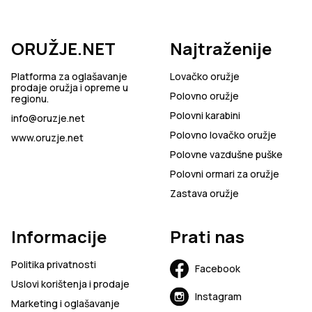
ORUŽJE.NET
Najtraženije
Platforma za oglašavanje
Lovačko oružje
prodaje oružja i opreme u
Polovno oružje
regionu.
Polovni karabini
info@oruzje.net
Polovno lovačko oružje
www.oruzje.net
Polovne vazdušne puške
Polovni ormari za oružje
Zastava oružje
Informacije
Prati nas
Politika privatnosti
Facebook
Uslovi korištenja i prodaje
Instagram
Marketing i oglašavanje