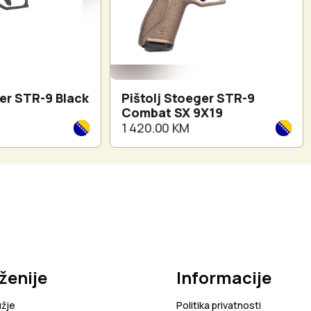
ger STR-9 Black
Pištolj Stoeger STR-9
Combat SX 9X19
1 420.00 KM
ženije
Informacije
užje
Politika privatnosti