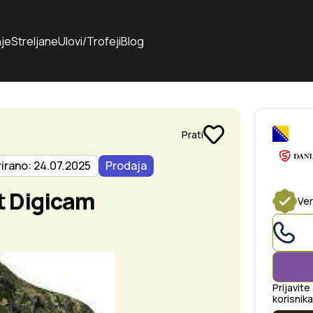
je
Streljane
Ulovi/Trofeji
Blog
Prati
irano: 24.07.2025
Prodaja
t Digicam
Ver
Prijavite
korisnika