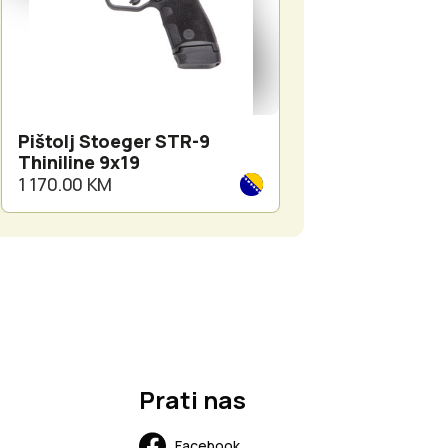
Pištolj Stoeger STR-9
PIŠTOLJ TISAS 
Thiniline 9x19
Batur
1 170.00 KM
990.00 KM
Prati nas
Facebook