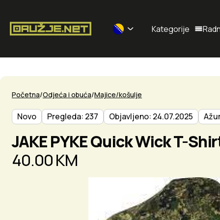
Kategorije
Radn
Selected currency: BAM
Početna
Odjeća i obuća
Majice/košulje
Novo
Pregleda: 237
Objavljeno: 24.07.2025
Ažur
JAKE PYKE Quick Wick T-Shir
40.00 KM