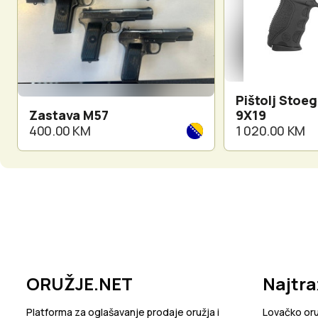
Pištolj Stoe
Zastava M57
9X19
400.00 KM
1 020.00 KM
ORUŽJE.NET
Najtra
Platforma za oglašavanje prodaje oružja i
Lovačko or