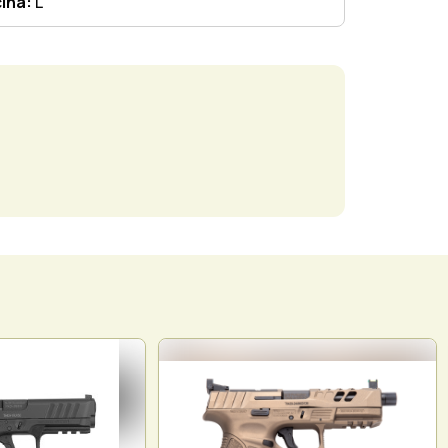
čina:
L