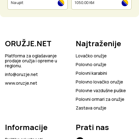
Na upit
1 050.00 KM
ORUŽJE.NET
Najtraženije
Platforma za oglašavanje
Lovačko oružje
prodaje oružja i opreme u
Polovno oružje
regionu.
Polovni karabini
info@oruzje.net
Polovno lovačko oružje
www.oruzje.net
Polovne vazdušne puške
Polovni ormari za oružje
Zastava oružje
Informacije
Prati nas