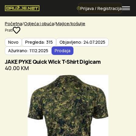
Prijava / Registracija
Početna
Odjeća i obuća
Majice/košulje
Prati
Novo
Pregleda: 315
Objavljeno: 24.07.2025
Ažurirano: 11.12.2025
Prodaja
JAKE PYKE Quick Wick T-Shirt Digicam
40.00 KM