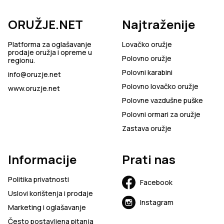
ORUŽJE.NET
Najtraženije
Platforma za oglašavanje
Lovačko oružje
prodaje oružja i opreme u
Polovno oružje
regionu.
Polovni karabini
info@oruzje.net
Polovno lovačko oružje
www.oruzje.net
Polovne vazdušne puške
Polovni ormari za oružje
Zastava oružje
Informacije
Prati nas
Politika privatnosti
Facebook
Uslovi korištenja i prodaje
Instagram
Marketing i oglašavanje
Često postavljena pitanja