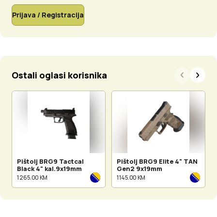
Prijava / Registracija
Ostali oglasi korisnika
Pištolj BRG9 Tactcal
Pištolj BRG9 Elite 4" TAN
Black 4" kal.9x19mm
Gen2 9x19mm
1 265.00 KM
1 145.00 KM