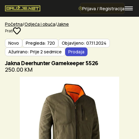
Prijava / Registracija
Početna
Odjeća i obuća
Jakne
Prati
Novo
Pregleda: 720
Objavljeno: 07.11.2024
Ažurirano: Prije 2 sedmice
Prodaja
Jakna Deerhunter Gamekeeper 5526
250.00 KM