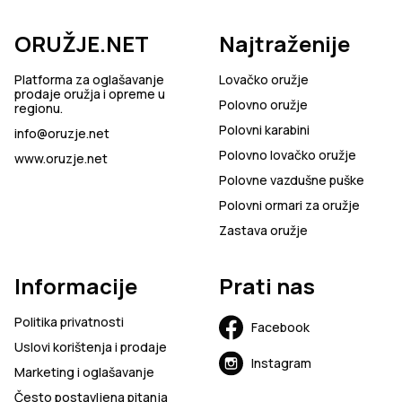
ORUŽJE.NET
Najtraženije
Platforma za oglašavanje
Lovačko oružje
prodaje oružja i opreme u
Polovno oružje
regionu.
Polovni karabini
info@oruzje.net
Polovno lovačko oružje
www.oruzje.net
Polovne vazdušne puške
Polovni ormari za oružje
Zastava oružje
Informacije
Prati nas
Politika privatnosti
Facebook
Uslovi korištenja i prodaje
Instagram
Marketing i oglašavanje
Često postavljena pitanja