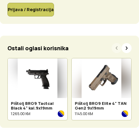
Prijava / Registracija
Ostali oglasi korisnika
Pištolj BRG9 Tactcal
Pištolj BRG9 Elite 4" TAN
Black 4" kal.9x19mm
Gen2 9x19mm
1 265.00 KM
1 145.00 KM