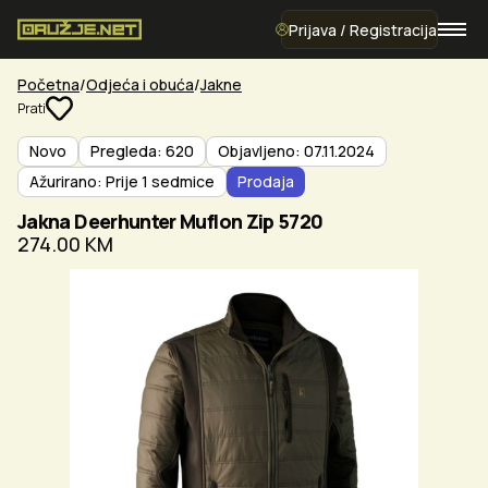
Prijava / Registracija
Početna
Odjeća i obuća
Jakne
Prati
Novo
Pregleda: 620
Objavljeno: 07.11.2024
Ažurirano: Prije 1 sedmice
Prodaja
Jakna Deerhunter Muflon Zip 5720
274.00 KM