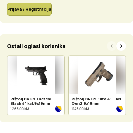
Prijava / Registracija
Ostali oglasi korisnika
Pištolj BRG9 Tactcal
Pištolj BRG9 Elite 4" TAN
Black 4" kal.9x19mm
Gen2 9x19mm
1 265.00 KM
1 145.00 KM