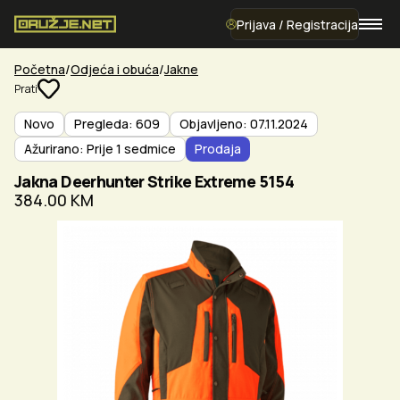
Prijava / Registracija
Početna
Odjeća i obuća
Jakne
Prati
Novo
Pregleda: 609
Objavljeno: 07.11.2024
Ažurirano: Prije 1 sedmice
Prodaja
Jakna Deerhunter Strike Extreme 5154
384.00 KM