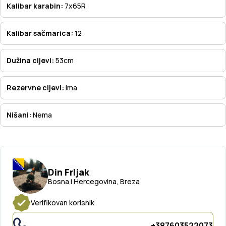
Kalibar karabin:
7x65R
Kalibar sačmarica:
12
Dužina cijevi:
53cm
Rezervne cijevi:
Ima
Nišani:
Nema
Din Frljak
Bosna i Hercegovina, Breza
Verifikovan korisnik
+387603522073