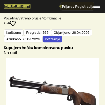
Prijava / Registracija
Početna
Vatreno oružje
Kombinacije
Prati
Korišteno
Pregleda: 399
Objavljeno: 28.04.2026
Ažurirano: 28.04.2026
Potražnja
Kupujem češku kombinovanu pusku
Na upit