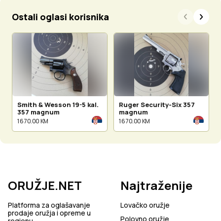
Ostali oglasi korisnika
Smith & Wesson 19-5 kal.
Ruger Security-Six 357
357 magnum
magnum
1 670.00 KM
1 670.00 KM
ORUŽJE.NET
Najtraženije
Platforma za oglašavanje
Lovačko oružje
prodaje oružja i opreme u
Polovno oružje
regionu.