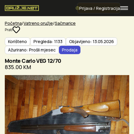
Prijava / Registracija
Početna
Vatreno oružje
Sačmarice
Prati
Korišteno
Pregleda: 1133
Objavljeno: 13.05.2026
Ažurirano: Prošli mjesec
Prodaja
Monte Carlo VEG 12/70
835.00 KM