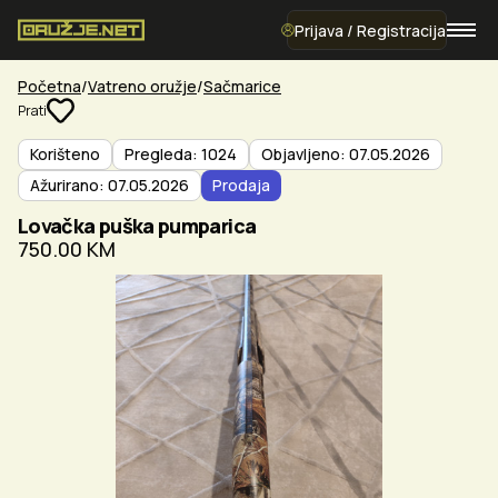
Prijava / Registracija
Početna
Vatreno oružje
Sačmarice
Prati
Korišteno
Pregleda: 1024
Objavljeno: 07.05.2026
Ažurirano: 07.05.2026
Prodaja
Lovačka puška pumparica
750.00 KM