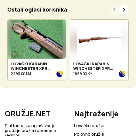
Ostali oglasi korisnika
LOVAČKI KARABIN
LOVAČKI KARABIN
WINCHESTER XPR
WINCHESTER XPR
THUMBHOLE BROW.
SPORTER
2 599.00 KM
1 999.00 KM
ORUŽJE.NET
Najtraženije
Platforma za oglašavanje
Lovačko oružje
prodaje oružja i opreme u
Polovno oružje
regionu.