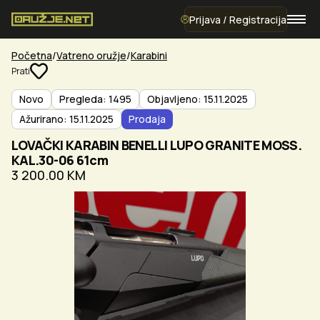
Prijava / Registracija
Početna
Vatreno oružje
Karabini
Prati
Novo
Pregleda: 1495
Objavljeno: 15.11.2025
Ažurirano: 15.11.2025
Prodaja
LOVAČKI KARABIN BENELLI LUPO GRANITE MOSS.
KAL.30-06 61cm
3 200.00 KM