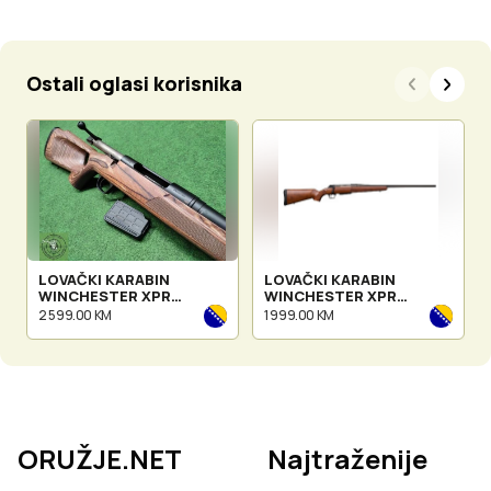
Ostali oglasi korisnika
LOVAČKI KARABIN
LOVAČKI KARABIN
WINCHESTER XPR
WINCHESTER XPR
THUMBHOLE BROW.
SPORTER
2 599.00 KM
1 999.00 KM
ORUŽJE.NET
Najtraženije