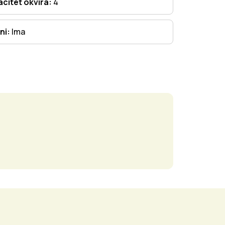
citet okvira:
4
ni:
Ima