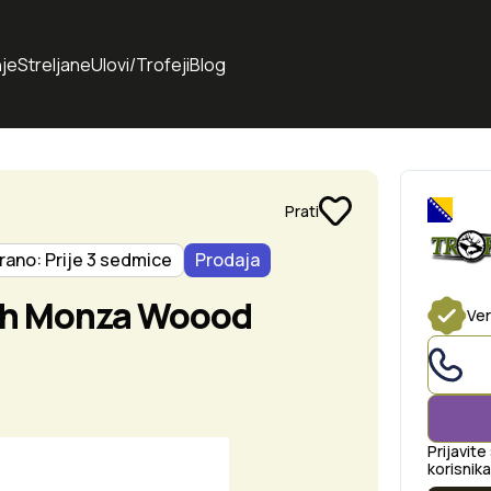
je
Streljane
Ulovi/Trofeji
Blog
Prati
rano: Prije 3 sedmice
Prodaja
lah Monza Woood
Ver
Prijavite
korisnika