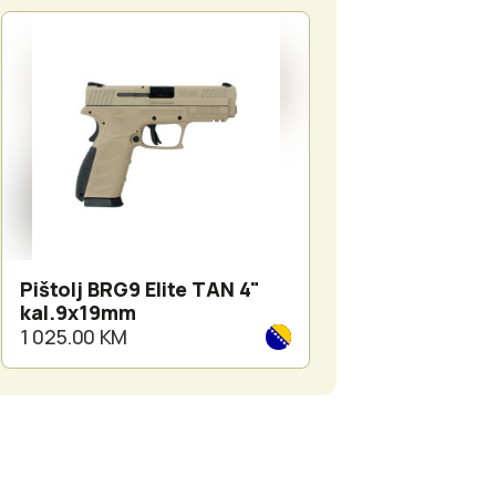
Pištolj BRG9 Elite TAN 4"
Dvogled Meopt
kal.9x19mm
Meohunter B 10
1 025.00 KM
1 425.00 KM