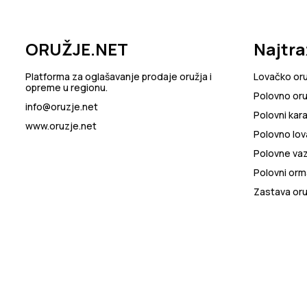
ORUŽJE.NET
Najtra
Platforma za oglašavanje prodaje oružja i
Lovačko or
opreme u regionu.
Polovno oru
info@oruzje.net
Polovni kara
www.oruzje.net
Polovno lov
Polovne va
Polovni orma
Zastava oru