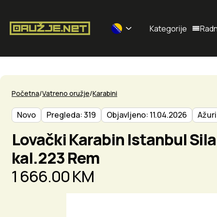
Kategorije
Radn
Selected currency: BAM
Početna
Vatreno oružje
Karabini
Novo
Pregleda: 319
Objavljeno: 11.04.2026
Ažuri
Lovački Karabin Istanbul Si
kal.223 Rem
1 666.00 KM