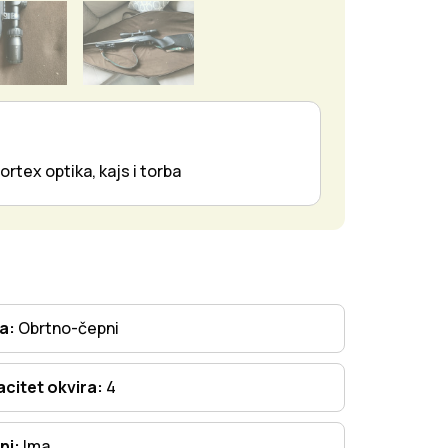
ortex optika, kajs i torba
ta:
Obrtno-čepni
citet okvira:
4
ni:
Ima