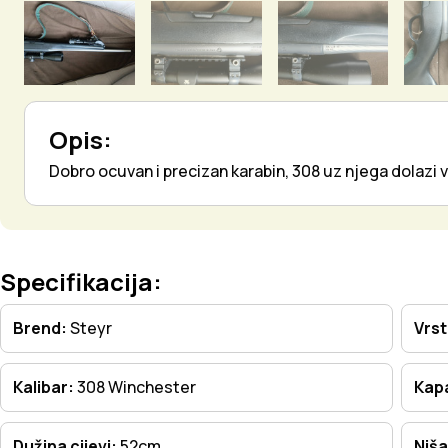
Opis:
Dobro ocuvan i precizan karabin, 308 uz njega dolazi v
Specifikacija:
Brend:
Steyr
Vrs
Kalibar:
308 Winchester
Kapa
Dužina cijevi:
52cm
Niša