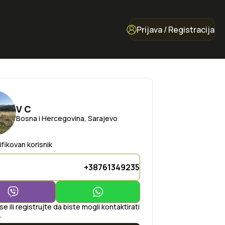
Prijava / Registracija
V C
Bosna i Hercegovina, Sarajevo
ifikovan korisnik
+38761349235
 se ili registrujte da biste mogli kontaktirati
.