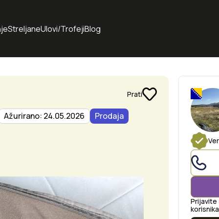
je
Streljane
Ulovi/Trofeji
Blog
Prati
Ažurirano: 24.05.2026
Prodaja
Ver
Prijavite
korisnika